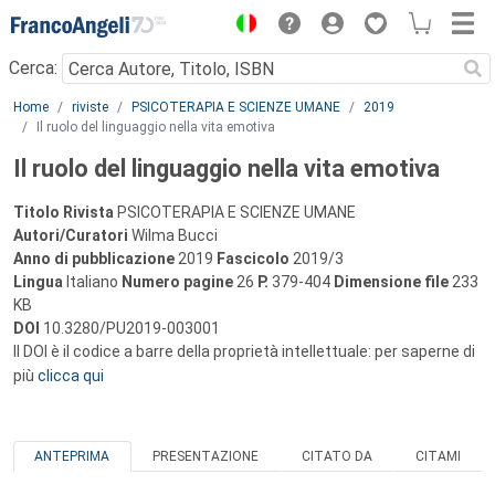
Menu
Cerca:
Main content
Home
riviste
PSICOTERAPIA E SCIENZE UMANE
2019
Il ruolo del linguaggio nella vita emotiva
Il ruolo del linguaggio nella vita emotiva
Titolo Rivista
PSICOTERAPIA E SCIENZE UMANE
Autori/Curatori
Wilma Bucci
Anno di pubblicazione
2019
Fascicolo
2019/3
Lingua
Italiano
Numero pagine
26
P.
379-404
Dimensione file
233
KB
DOI
10.3280/PU2019-003001
Il DOI è il codice a barre della proprietà intellettuale: per saperne di
più
clicca qui
ANTEPRIMA
PRESENTAZIONE
CITATO DA
CITAMI