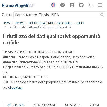
Menu
Cerca:
Main content
Home
riviste
SOCIOLOGIA E RICERCA SOCIALE
2019
Il riutilizzo dei dati qualitativi: opportunità e sfide
Il riutilizzo dei dati qualitativi: opportunità
e sfide
Titolo Rivista
SOCIOLOGIA E RICERCA SOCIALE
Autori/Curatori
Fabio Gaspani, Carlo Pisano, Domingo Scisci
Anno di pubblicazione
2019
Fascicolo
2019/119
Lingua
Italiano
Numero pagine
17
P.
101-117
Dimensione file
202
KB
DOI
10.3280/SR2019-119005
Il DOI è il codice a barre della proprietà intellettuale: per saperne di
più
clicca qui
ANTEPRIMA
PRESENTAZIONE
CITATO DA
CITAMI