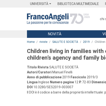
Menu
Main content
Footer
Menu
UNIVERSITÀ
BIBLIOTECA MULTIMEDIALE
chi
NOVITÀ
V
Main content
Home
riviste
SALUTE E SOCIETÀ
2019
Children 
Children living in families wit
children’s agency and family b
Titolo Rivista
SALUTE E SOCIETÀ
Autori/Curatori
Manuel Finelli
Anno di pubblicazione
2019
Fascicolo
2019/3
Lingua
Inglese
Numero pagine
12
P.
72-83
Dimensio
DOI
10.3280/SES2019-003007
Il DOI è il codice a barre della proprietà intellettuale: