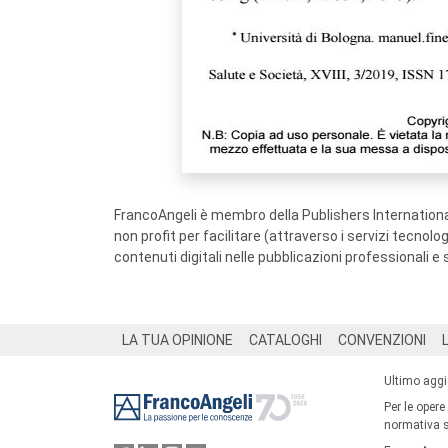
FrancoAngeli è membro della Publishers International
non profit per facilitare (attraverso i servizi tecnol
contenuti digitali nelle pubblicazioni professionali e 
Footer
LA TUA OPINIONE
CATALOGHI
CONVENZIONI
Ultimo agg
Per le opere
normativa su