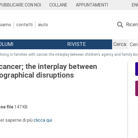
EN
PUBBLICARE CON NOI
COLLANE
APPUNTAMENTI
Ricer
 siamo
contatti
aiuto
OLUMI
RIVISTE
Cerca:
living in families with cancer; the interplay between children’s agency and family bi
h cancer; the interplay between
iographical disruptions
ne file
147 KB
 per saperne di più
clicca qui