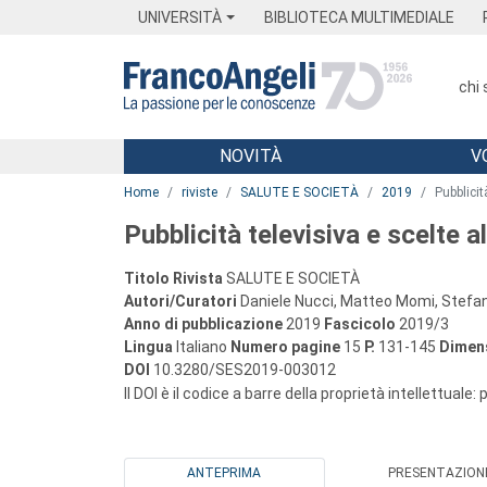
Menu
Main content
Footer
Menu
UNIVERSITÀ
BIBLIOTECA MULTIMEDIALE
chi
NOVITÀ
V
Main content
Home
riviste
SALUTE E SOCIETÀ
2019
Pubblicit
Pubblicità televisiva e scelte 
Titolo Rivista
SALUTE E SOCIETÀ
Autori/Curatori
Daniele Nucci, Matteo Momi, Stefan
Anno di pubblicazione
2019
Fascicolo
2019/3
Lingua
Italiano
Numero pagine
15
P.
131-145
Dimens
DOI
10.3280/SES2019-003012
Il DOI è il codice a barre della proprietà intellettuale:
ANTEPRIMA
PRESENTAZION