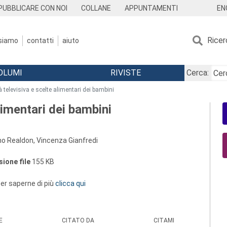
EN
PUBBLICARE CON NOI
COLLANE
APPUNTAMENTI
Ricer
 siamo
contatti
aiuto
OLUMI
RIVISTE
Cerca:
à televisiva e scelte alimentari dei bambini
alimentari dei bambini
o Realdon, Vincenza Gianfredi
ione file
155 KB
 per saperne di più
clicca qui
E
CITATO DA
CITAMI