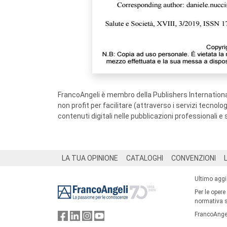
FrancoAngeli è membro della Publishers International
non profit per facilitare (attraverso i servizi tecnol
contenuti digitali nelle pubblicazioni professionali e 
Footer
LA TUA OPINIONE
CATALOGHI
CONVENZIONI
Ultimo agg
Per le opere
normativa su
FrancoAngel