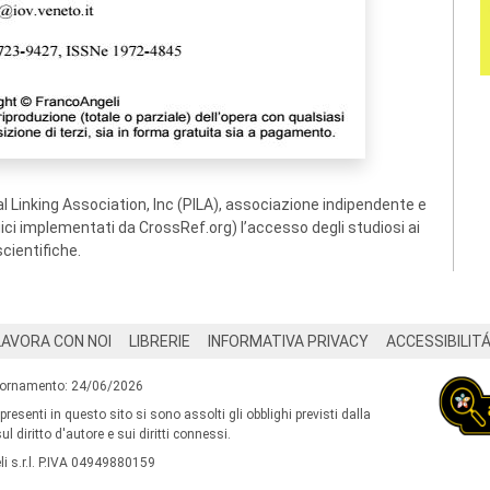
 Linking Association, Inc (PILA), associazione indipendente e
ogici implementati da CrossRef.org) l’accesso degli studiosi ai
scientifiche.
LAVORA CON NOI
LIBRERIE
INFORMATIVA PRIVACY
ACCESSIBILIT
iornamento: 24/06/2026
 presenti in questo sito si sono assolti gli obblighi previsti dalla
l diritto d'autore e sui diritti connessi.
i s.r.l. P.IVA 04949880159