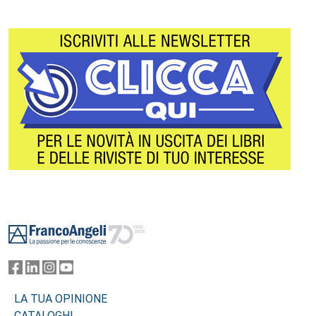
Footer
LA TUA OPINIONE
CATALOGHI