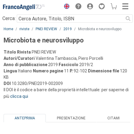
Menu
Cerca:
Main content
Home
riviste
PNEI REVIEW
2019
Microbiota e neurosviluppo
Microbiota e neurosviluppo
Titolo Rivista
PNEI REVIEW
Autori/Curatori
Valentina Tambascia, Piero Porcelli
Anno di pubblicazione
2019
Fascicolo
2019/2
Lingua
Italiano
Numero pagine
11
P.
92-102
Dimensione file
120
KB
DOI
10.3280/PNEI2019-002009
Il DOI è il codice a barre della proprietà intellettuale: per saperne di
più
clicca qui
ANTEPRIMA
PRESENTAZIONE
CITAMI