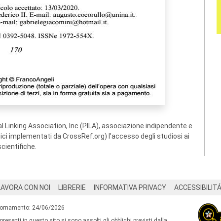
 Linking Association, Inc (PILA), associazione indipendente e
ogici implementati da CrossRef.org) l’accesso degli studiosi ai
scientifiche.
LAVORA CON NOI
LIBRERIE
INFORMATIVA PRIVACY
ACCESSIBILIT
iornamento: 24/06/2026
 presenti in questo sito si sono assolti gli obblighi previsti dalla