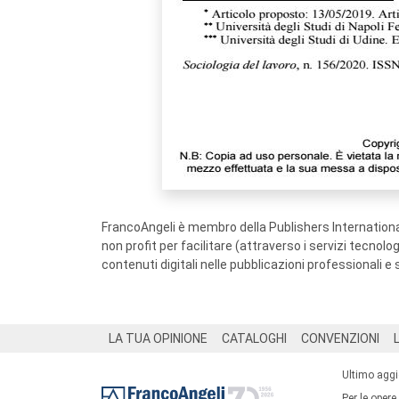
FrancoAngeli è membro della Publishers International
non profit per facilitare (attraverso i servizi tecnol
contenuti digitali nelle pubblicazioni professionali e 
Footer
LA TUA OPINIONE
CATALOGHI
CONVENZIONI
Ultimo agg
Per le opere