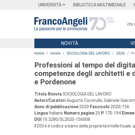
Menu
Main content
Footer
Menu
UNIVERSITÀ
BIBLIOTECA MULTIMEDIALE
chi
NOVITÀ
V
Main content
Home
riviste
SOCIOLOGIA DEL LAVORO
2020
Pr
Professioni al tempo del digita
competenze degli architetti e d
e Pordenone
Titolo Rivista
SOCIOLOGIA DEL LAVORO
Autori/Curatori
Augusto Cocorullo, Gabriele Giacom
Anno di pubblicazione
2020
Fascicolo
2020/156
Lingua
Italiano
Numero pagine
25
P.
170-194
Dimens
DOI
10.3280/SL2020-156008
Il DOI è il codice a barre della proprietà intellettuale: