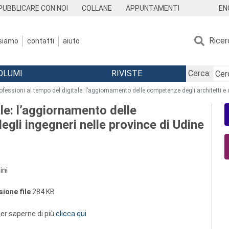
EN
PUBBLICARE CON NOI
COLLANE
APPUNTAMENTI
Ricer
 siamo
contatti
aiuto
OLUMI
RIVISTE
Cerca:
ofessioni al tempo del digitale: l’aggiornamento delle competenze degli architetti e 
le: l’aggiornamento delle
egli ingegneri nelle province di Udine
ini
ione file
284 KB
 per saperne di più
clicca qui