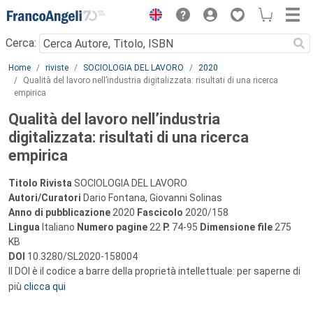
Menu
Cerca:
Main content
Home
riviste
SOCIOLOGIA DEL LAVORO
2020
Qualità del lavoro nell’industria digitalizzata: risultati di una ricerca
empirica
Qualità del lavoro nell’industria
digitalizzata: risultati di una ricerca
empirica
Titolo Rivista
SOCIOLOGIA DEL LAVORO
Autori/Curatori
Dario Fontana, Giovanni Solinas
Anno di pubblicazione
2020
Fascicolo
2020/158
Lingua
Italiano
Numero pagine
22
P.
74-95
Dimensione file
275
KB
DOI
10.3280/SL2020-158004
Il DOI è il codice a barre della proprietà intellettuale: per saperne di
più
clicca qui