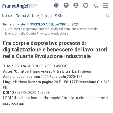
Menu
Cerca:
Main content
Home
riviste
SOCIOLOGIA DEL LAVORO
2020
Fra corpi e dispositivi: processi di digitalizzazione e benessere dei
lavoratori nella Quarta Rivoluzione Industriale
Fra corpi e dispositivi: processi di
digitalizzazione e benessere dei lavoratori
nella Quarta Rivoluzione Industriale
Titolo Rivista
SOCIOLOGIA DEL LAVORO
Autori/Curatori
Filippo Andrei, Attila Bruni, Lia Tirabeni
Anno di pubblicazione
2020
Fascicolo
2020/158
Lingua
Italiano
Numero pagine
20
P.
158-177
Dimensione file
242
KB
DOI
10.3280/SL2020-158008
Il DOI è il codice a barre della proprietà intellettuale: per saperne di
più
clicca qui