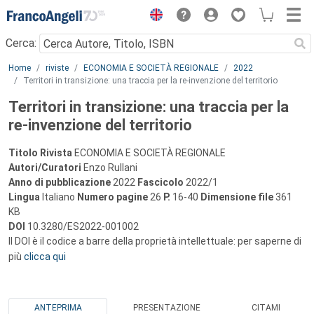
Menu
Cerca:
Main content
Home
riviste
ECONOMIA E SOCIETÀ REGIONALE
2022
Territori in transizione: una traccia per la re-invenzione del territorio
Territori in transizione: una traccia per la
re-invenzione del territorio
Titolo Rivista
ECONOMIA E SOCIETÀ REGIONALE
Autori/Curatori
Enzo Rullani
Anno di pubblicazione
2022
Fascicolo
2022/1
Lingua
Italiano
Numero pagine
26
P.
16-40
Dimensione file
361
KB
DOI
10.3280/ES2022-001002
Il DOI è il codice a barre della proprietà intellettuale: per saperne di
più
clicca qui
ANTEPRIMA
PRESENTAZIONE
CITAMI