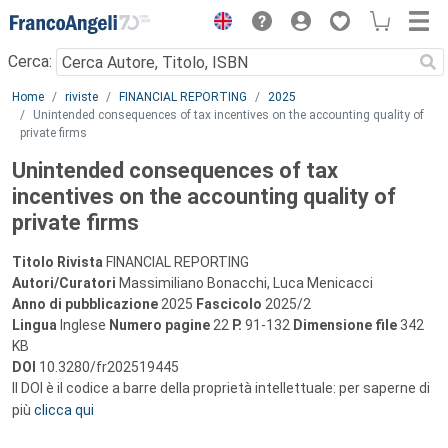
Menu
Cerca:
Main content
Home
riviste
FINANCIAL REPORTING
2025
Unintended consequences of tax incentives on the accounting quality of
private firms
Unintended consequences of tax
incentives on the accounting quality of
private firms
Titolo Rivista
FINANCIAL REPORTING
Autori/Curatori
Massimiliano Bonacchi, Luca Menicacci
Anno di pubblicazione
2025
Fascicolo
2025/2
Lingua
Inglese
Numero pagine
22
P.
91-132
Dimensione file
342
KB
DOI
10.3280/fr202519445
Il DOI è il codice a barre della proprietà intellettuale: per saperne di
più
clicca qui