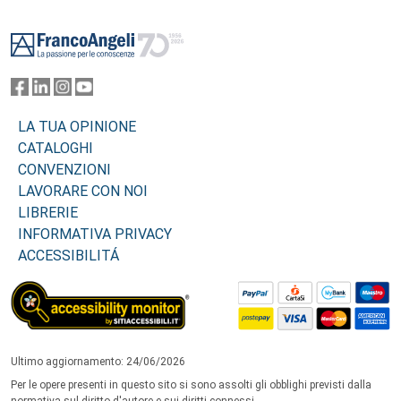
Footer
LA TUA OPINIONE
CATALOGHI
CONVENZIONI
LAVORARE CON NOI
LIBRERIE
INFORMATIVA PRIVACY
ACCESSIBILITÁ
Ultimo aggiornamento: 24/06/2026
Per le opere presenti in questo sito si sono assolti gli obblighi previsti dalla
normativa sul diritto d'autore e sui diritti connessi.