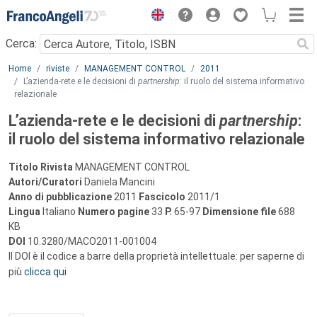
Menu
Cerca:
Main content
Home
riviste
MANAGEMENT CONTROL
2011
L’azienda-rete e le decisioni di
partnership
: il ruolo del sistema informativo
relazionale
L’azienda-rete e le decisioni di
partnership
:
il ruolo del sistema informativo relazionale
Titolo Rivista
MANAGEMENT CONTROL
Autori/Curatori
Daniela Mancini
Anno di pubblicazione
2011
Fascicolo
2011/1
Lingua
Italiano
Numero pagine
33
P.
65-97
Dimensione file
688
KB
DOI
10.3280/MACO2011-001004
Il DOI è il codice a barre della proprietà intellettuale: per saperne di
più
clicca qui