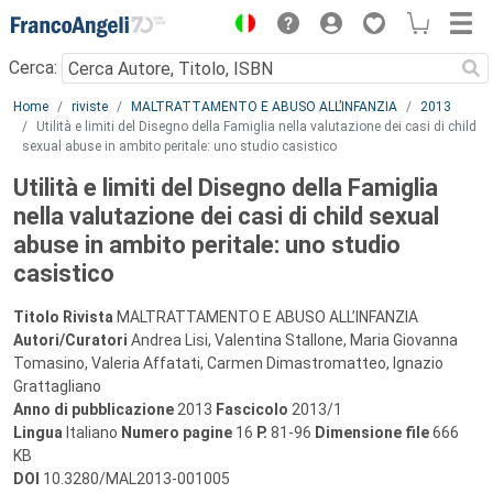
Menu
Cerca:
Main content
Home
riviste
MALTRATTAMENTO E ABUSO ALL’INFANZIA
2013
Utilità e limiti del Disegno della Famiglia nella valutazione dei casi di child
sexual abuse in ambito peritale: uno studio casistico
Utilità e limiti del Disegno della Famiglia
nella valutazione dei casi di child sexual
abuse in ambito peritale: uno studio
casistico
Titolo Rivista
MALTRATTAMENTO E ABUSO ALL’INFANZIA
Autori/Curatori
Andrea Lisi, Valentina Stallone, Maria Giovanna
Tomasino, Valeria Affatati, Carmen Dimastromatteo, Ignazio
Grattagliano
Anno di pubblicazione
2013
Fascicolo
2013/1
Lingua
Italiano
Numero pagine
16
P.
81-96
Dimensione file
666
KB
DOI
10.3280/MAL2013-001005