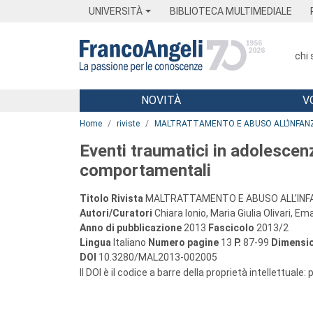
Menu
Main content
Footer
Menu
UNIVERSITÀ
BIBLIOTECA MULTIMEDIALE
chi
NOVITÀ
V
Main content
Home
riviste
MALTRATTAMENTO E ABUSO ALL’INFAN
Eventi traumatici in adolescen
comportamentali
Titolo Rivista
MALTRATTAMENTO E ABUSO ALL’INF
Autori/Curatori
Chiara Ionio, Maria Giulia Olivari, E
Anno di pubblicazione
2013
Fascicolo
2013/2
Lingua
Italiano
Numero pagine
13
P.
87-99
Dimensio
DOI
10.3280/MAL2013-002005
Il DOI è il codice a barre della proprietà intellettuale: