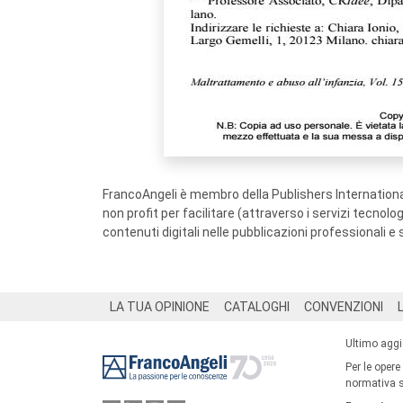
FrancoAngeli è membro della Publishers International
non profit per facilitare (attraverso i servizi tecnol
contenuti digitali nelle pubblicazioni professionali e 
Footer
LA TUA OPINIONE
CATALOGHI
CONVENZIONI
Ultimo agg
Per le opere
normativa su