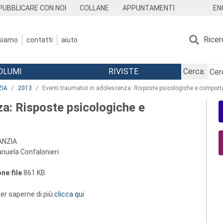
EN
PUBBLICARE CON NOI
COLLANE
APPUNTAMENTI
Ricer
 siamo
contatti
aiuto
OLUMI
RIVISTE
Cerca:
ZIA
2013
Eventi traumatici in adolescenza: Risposte psicologiche e compor
za: Risposte psicologiche e
ANZIA
manuela Confalonieri
ne file
861 KB
 per saperne di più
clicca qui