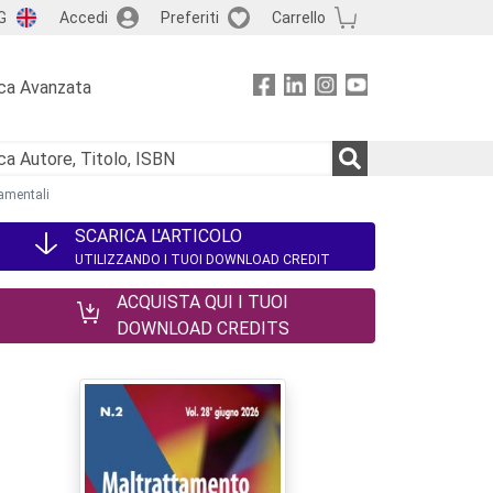
G
Accedi
Preferiti
Carrello
ca Avanzata
tamentali
SCARICA L'ARTICOLO
UTILIZZANDO I TUOI DOWNLOAD CREDIT
ACQUISTA QUI I TUOI
DOWNLOAD CREDITS