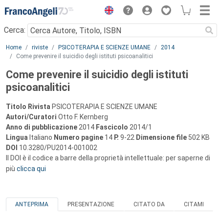
Menu
Cerca:
Main content
Home
riviste
PSICOTERAPIA E SCIENZE UMANE
2014
Come prevenire il suicidio degli istituti psicoanalitici
Come prevenire il suicidio degli istituti
psicoanalitici
Titolo Rivista
PSICOTERAPIA E SCIENZE UMANE
Autori/Curatori
Otto F. Kernberg
Anno di pubblicazione
2014
Fascicolo
2014/1
Lingua
Italiano
Numero pagine
14
P.
9-22
Dimensione file
502 KB
DOI
10.3280/PU2014-001002
Il DOI è il codice a barre della proprietà intellettuale: per saperne di
più
clicca qui
ANTEPRIMA
PRESENTAZIONE
CITATO DA
CITAMI