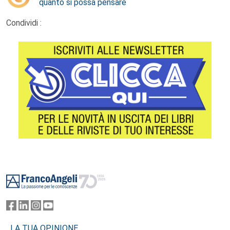
quanto si possa pensare
Condividi :
Footer
LA TUA OPINIONE