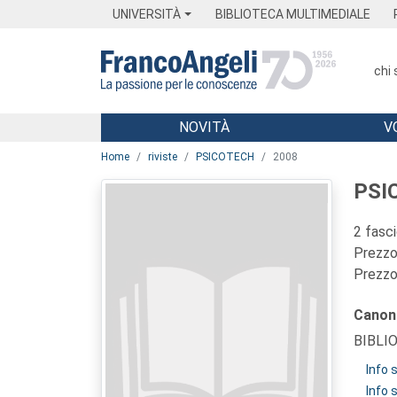
Menu
Main content
Footer
Menu
UNIVERSITÀ
BIBLIOTECA MULTIMEDIALE
chi
NOVITÀ
V
Main content
Home
riviste
PSICOTECH
2008
PSI
2 fasc
Prezzo 
Prezzo 
Canon
BIBLI
Info
Info 