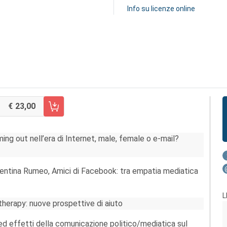
Info su licenze online
23,00
RRELLO FASCICOLO 2/2008
ing out nell’era di Internet, male, female o e-mail?
alentina Rumeo, Amici di Facebook: tra empatia mediatica
L
-therapy: nuove prospettive di aiuto
 ed effetti della comunicazione politico/mediatica sul