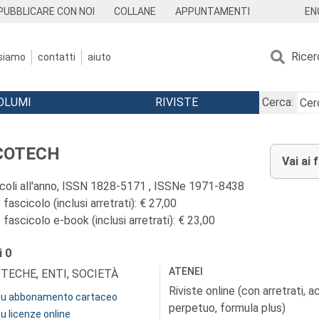
EN
PUBBLICARE CON NOI
COLLANE
APPUNTAMENTI
Ricer
 siamo
contatti
aiuto
OLUMI
RIVISTE
Cerca:
COTECH
Vai ai 
icoli all'anno, ISSN 1828-5171 , ISSNe 1971-8438
fascicolo (inclusi arretrati): € 27,00
fascicolo e-book (inclusi arretrati): € 23,00
i
0
ATENEI
OTECHE, ENTI, SOCIETÀ
Riviste online (con arretrati, 
 su abbonamento cartaceo
perpetuo, formula plus)
su licenze online