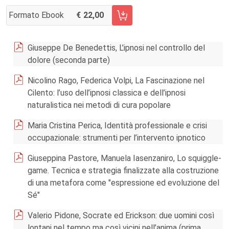
Formato Ebook
22,00
AGGIUNGI AL CARRELLO FASCICOLO 2/2013
Giuseppe De Benedettis, L’ipnosi nel controllo del
dolore (seconda parte)
Nicolino Rago, Federica Volpi, La Fascinazione nel
Cilento: l’uso dell’ipnosi classica e dell’ipnosi
naturalistica nei metodi di cura popolare
Maria Cristina Perica, Identità professionale e crisi
occupazionale: strumenti per l’intervento ipnotico
Giuseppina Pastore, Manuela Iasenzaniro, Lo squiggle-
game. Tecnica e strategia finalizzate alla costruzione
di una metafora come "espressione ed evoluzione del
Sé"
Valerio Pidone, Socrate ed Erickson: due uomini così
lontani nel tempo ma così vicini nell’anima (prima