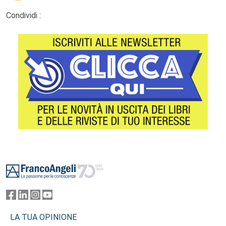
Condividi :
Footer
LA TUA OPINIONE