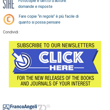
Fotocopie e diritto d’autore:
domande e risposte
Fare copie “in regola” è più facile di
quanto si possa pensare
Condividi :
Footer