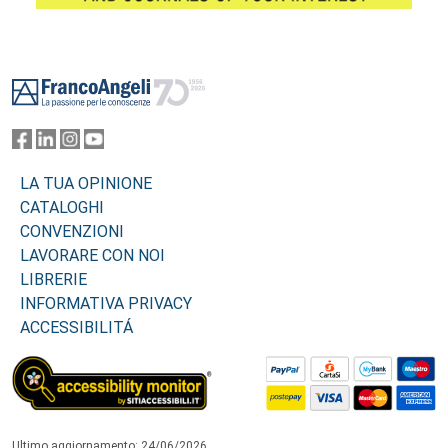
Footer
LA TUA OPINIONE
CATALOGHI
CONVENZIONI
LAVORARE CON NOI
LIBRERIE
INFORMATIVA PRIVACY
ACCESSIBILITÁ
Ultimo aggiornamento: 24/06/2026