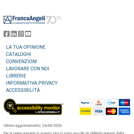
Footer
LA TUA OPINIONE
CATALOGHI
CONVENZIONI
LAVORARE CON NOI
LIBRERIE
INFORMATIVA PRIVACY
ACCESSIBILITÁ
Ultimo aggiornamento: 24/06/2026
Per le opere presenti in questo sito si sono assolti gli obblighi previsti dalla