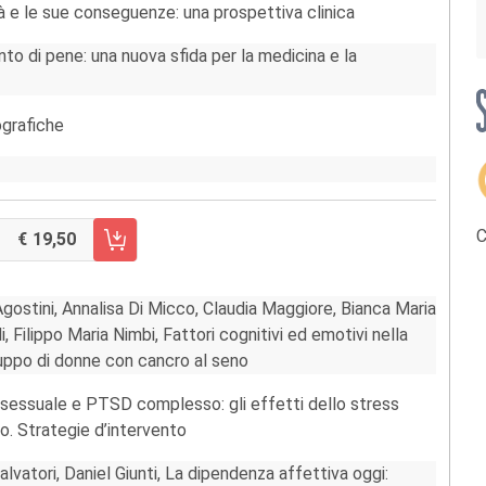
tà e le sue conseguenze: una prospettiva clinica
anto di pene: una nuova sfida per la medicina e la
ografiche
C
19,50
RRELLO FASCICOLO 1/2021
ostini, Annalisa Di Micco, Claudia Maggiore, Bianca Maria
, Filippo Maria Nimbi, Fattori cognitivi ed emotivi nella
ruppo di donne con cancro al seno
 sessuale e PTSD complesso: gli effetti dello stress
o. Strategie d’intervento
lvatori, Daniel Giunti, La dipendenza affettiva oggi: