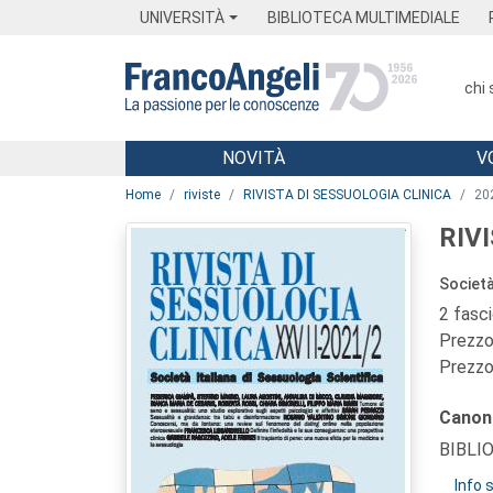
Menu
Main content
Footer
Menu
UNIVERSITÀ
BIBLIOTECA MULTIMEDIALE
chi
NOVITÀ
V
Main content
Home
riviste
RIVISTA DI SESSUOLOGIA CLINICA
20
RIV
Società
2 fasc
Prezzo 
Prezzo 
Canon
BIBLI
Info