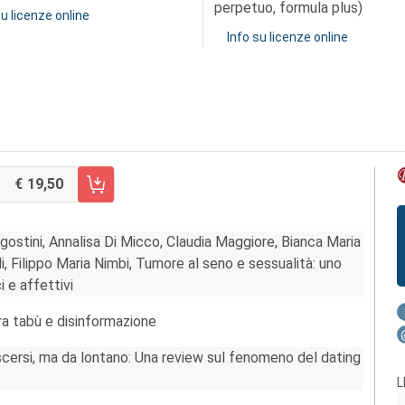
perpetuo, formula plus)
su licenze online
Info su licenze online
19,50
RRELLO FASCICOLO 2/2021
ostini, Annalisa Di Micco, Claudia Maggiore, Bianca Maria
i, Filippo Maria Nimbi, Tumore al seno e sessualità: uno
i e affettivi
ra tabù e disinformazione
cersi, ma da lontano: Una review sul fenomeno del dating
L