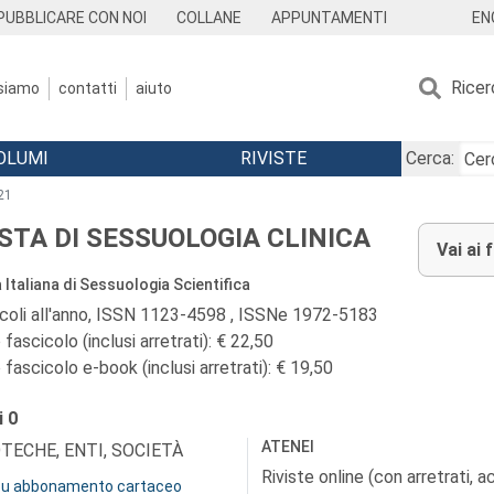
EN
PUBBLICARE CON NOI
COLLANE
APPUNTAMENTI
Ricer
 siamo
contatti
aiuto
OLUMI
RIVISTE
Cerca:
21
ISTA DI SESSUOLOGIA CLINICA
Vai ai 
 Italiana di Sessuologia Scientifica
icoli all'anno, ISSN 1123-4598 , ISSNe 1972-5183
fascicolo (inclusi arretrati): € 22,50
fascicolo e-book (inclusi arretrati): € 19,50
i
0
ATENEI
OTECHE, ENTI, SOCIETÀ
Riviste online (con arretrati, 
 su abbonamento cartaceo