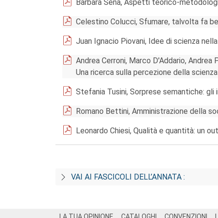
Barbara Sena, Aspetti teorico-metodologi
Celestino Colucci, Sfumare, talvolta fa b
Juan Ignacio Piovani, Idee di scienza nel
Andrea Cerroni, Marco D'Addario, Andrea Po
Una ricerca sulla percezione della scienza i
Stefania Tusini, Sorprese semantiche: gli 
Romano Bettini, Amministrazione della soc
Leonardo Chiesi, Qualità e quantità: un ou
VAI AI FASCICOLI DELL’ANNATA :
Footer
LA TUA OPINIONE
CATALOGHI
CONVENZIONI