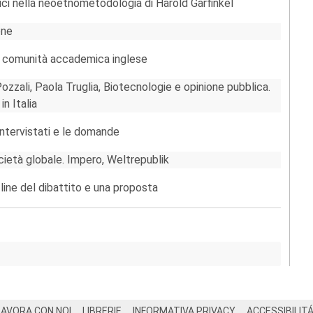
ci nella neoetnometodologia di Harold Garfinkel
ene
la comunità accademica inglese
zzali, Paola Truglia, Biotecnologie e opinione pubblica.
n Italia
intervistati e le domande
ietà globale. Impero, Weltrepublik
tline del dibattito e una proposta
LAVORA CON NOI
LIBRERIE
INFORMATIVA PRIVACY
ACCESSIBILIT