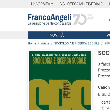
Menu
Main content
Footer
Menu
UNIVERSITÀ
BIBLIOTECA MULTIMEDIALE
chi
NOVITÀ
V
Main content
Home
riviste
SOCIOLOGIA E RICERCA SOCIALE
200
SOC
3 fasc
Prezzo 
Prezzo 
Canon
BIBLI
carta
14