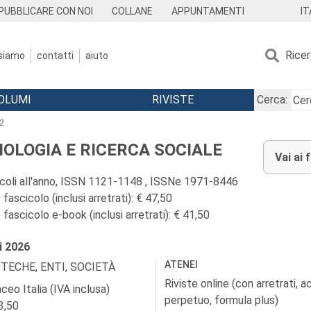
IT
PUBBLICARE CON NOI
COLLANE
APPUNTAMENTI
Rice
 siamo
contatti
aiuto
OLUMI
RIVISTE
Cerca:
2
IOLOGIA E RICERCA SOCIALE
Vai ai 
icoli all'anno, ISSN 1121-1148 , ISSNe 1971-8446
fascicolo (inclusi arretrati): € 47,50
fascicolo e-book (inclusi arretrati): € 41,50
i
2026
ATENEI
OTECHE, ENTI, SOCIETÀ
Riviste online (con arretrati, 
ceo Italia (IVA inclusa)
perpetuo, formula plus)
3,50