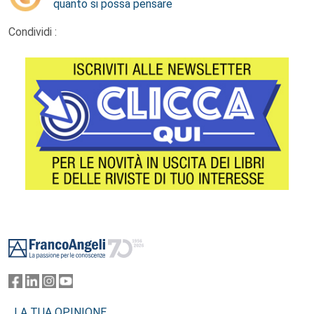
quanto si possa pensare
Condividi :
Footer
LA TUA OPINIONE