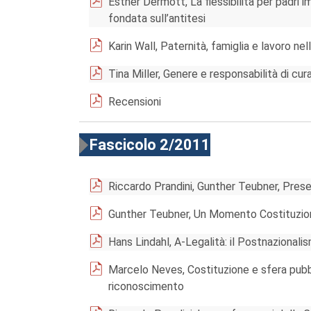
Esther Dermott, La flessibilità per padri 
fondata sull’antitesi
Karin Wall, Paternità, famiglia e lavoro ne
Tina Miller, Genere e responsabilità di cur
Recensioni
Fascicolo 2/2011
Riccardo Prandini, Gunther Teubner, Pres
Gunther Teubner, Un Momento Costituziona
Hans Lindahl, A-Legalità: il Postnazionalis
Marcelo Neves, Costituzione e sfera pubbli
riconoscimento