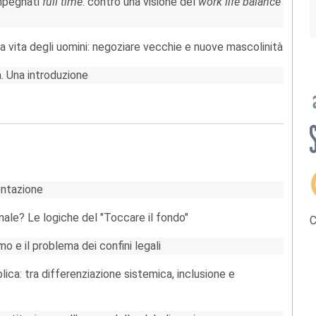
impegnati
full time
: contro una visione del
work life balance
lla vita degli uomini: negoziare vecchie e nuove mascolinità
a. Una introduzione
entazione
le? Le logiche del "Toccare il fondo"
C
mo e il problema dei confini legali
ca: tra differenziazione sistemica, inclusione e