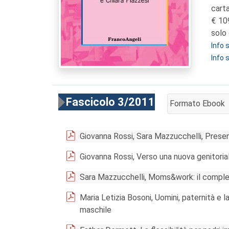
cart
10
solo 
Info
Info 
Fascicolo 3/2011
Formato Ebook
AGGIUNGI AL CA
Giovanna Rossi, Sara Mazzucchelli, Prese
Giovanna Rossi, Verso una nuova genitorial
Sara Mazzucchelli, Moms&work: il comples
Maria Letizia Bosoni, Uomini, paternità e l
maschile