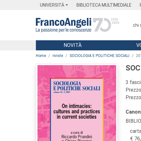
Menu
Main content
Footer
Menu
UNIVERSITÀ
BIBLIOTECA MULTIMEDIALE
chi
NOVITÀ
V
Main content
Home
riviste
SOCIOLOGIA E POLITICHE SOCIALI
20
SOC
3 fasc
Prezzo 
Prezzo 
Canon
BIBLI
carta
76