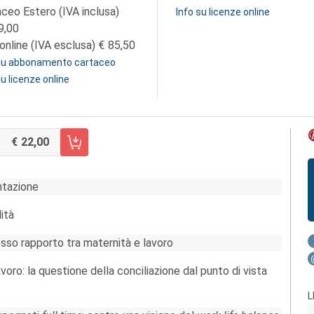
aceo Estero (IVA inclusa)
Info su licenze online
9,00
online (IVA esclusa)
85,50
 su abbonamento cartaceo
su licenze online
22,00
RRELLO FASCICOLO 3/2011
ntazione
ità
so rapporto tra maternità e lavoro
avoro: la questione della conciliazione dal punto di vista
L