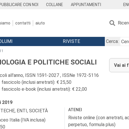
EN
PUBBLICARE CON NOI
COLLANE
APPUNTAMENTI
Ricer
 siamo
contatti
aiuto
OLUMI
RIVISTE
Cerca:
11
IOLOGIA E POLITICHE SOCIALI
Vai ai 
icoli all'anno, ISSN 1591-2027 , ISSNe 1972-5116
fascicolo (inclusi arretrati): € 25,50
fascicolo e-book (inclusi arretrati): € 22,00
i
2019
ATENEI
OTECHE, ENTI, SOCIETÀ
Riviste online (con arretrati, 
ceo Italia (IVA inclusa)
perpetuo, formula plus)
,50