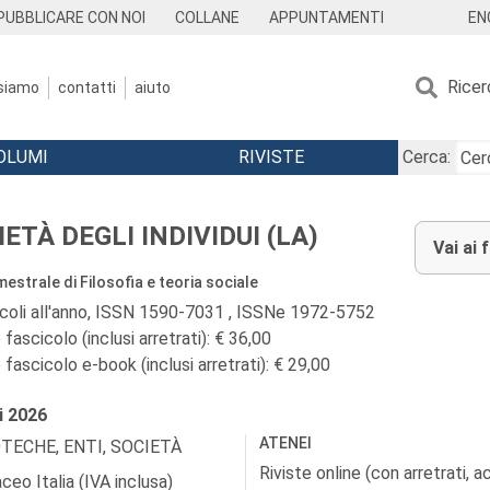
EN
PUBBLICARE CON NOI
COLLANE
APPUNTAMENTI
Ricer
 siamo
contatti
aiuto
OLUMI
RIVISTE
Cerca:
ETÀ DEGLI INDIVIDUI (LA)
Vai ai 
estrale di Filosofia e teoria sociale
icoli all'anno, ISSN 1590-7031 , ISSNe 1972-5752
fascicolo (inclusi arretrati): € 36,00
fascicolo e-book (inclusi arretrati): € 29,00
i
2026
ATENEI
OTECHE, ENTI, SOCIETÀ
Riviste online (con arretrati, 
ceo Italia (IVA inclusa)