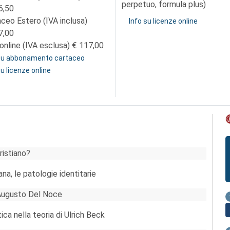
perpetuo, formula plus)
6,50
aceo Estero (IVA inclusa)
Info su licenze online
7,00
online (IVA esclusa)
117,00
 su abbonamento cartaceo
su licenze online
ristiano?
ana, le patologie identitarie
 Augusto Del Noce
tica nella teoria di Ulrich Beck