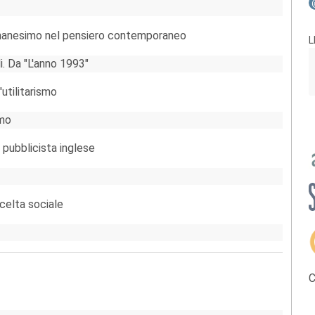
umanesimo nel pensiero contemporaneo
L
i. Da "L'anno 1993"
'utilitarismo
smo
pubblicista inglese
scelta sociale
C