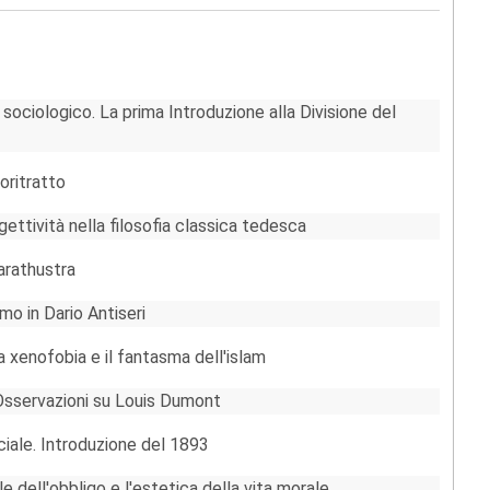
o sociologico. La prima Introduzione alla Divisione del
oritratto
ettività nella filosofia classica tedesca
arathustra
smo in Dario Antiseri
La xenofobia e il fantasma dell'islam
. Osservazioni su Louis Dumont
ciale. Introduzione del 1893
e dell'obbligo e l'estetica della vita morale