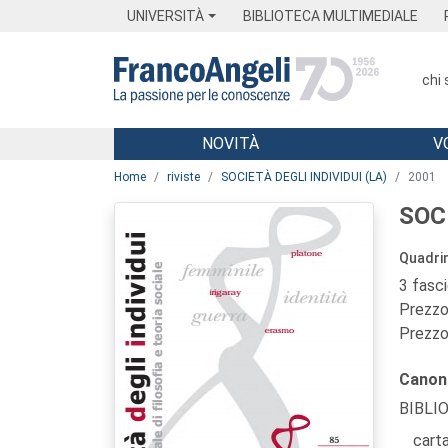
Menu
Main content
Footer
Menu
UNIVERSITÀ
BIBLIOTECA MULTIMEDIALE
chi
NOVITÀ
V
Main content
Home
riviste
SOCIETÀ DEGLI INDIVIDUI (LA)
2001
SOCI
Quadrim
3 fasc
Prezzo 
Prezzo 
Canon
BIBLI
carta