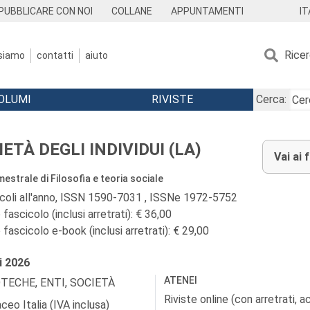
IT
PUBBLICARE CON NOI
COLLANE
APPUNTAMENTI
Rice
 siamo
contatti
aiuto
OLUMI
RIVISTE
Cerca:
ETÀ DEGLI INDIVIDUI (LA)
Vai ai 
estrale di Filosofia e teoria sociale
icoli all'anno, ISSN 1590-7031 , ISSNe 1972-5752
fascicolo (inclusi arretrati): € 36,00
fascicolo e-book (inclusi arretrati): € 29,00
i
2026
ATENEI
OTECHE, ENTI, SOCIETÀ
Riviste online (con arretrati, 
ceo Italia (IVA inclusa)