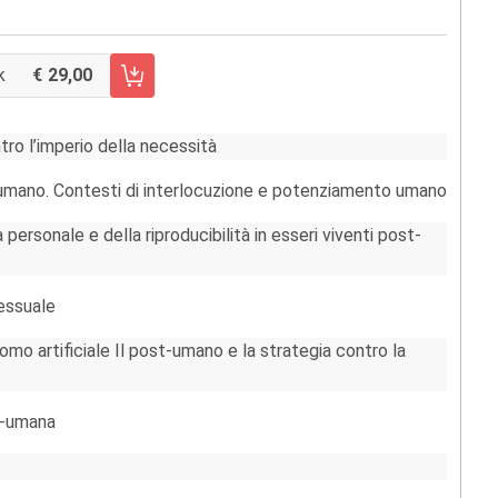
k
29,00
CARRELLO FASCICOLO 55/2016
ro l’imperio della necessità
umano. Contesti di interlocuzione e potenziamento umano
 personale e della riproducibilità in esseri viventi post-
sessuale
uomo artificiale Il post-umano e la strategia contro la
t-umana