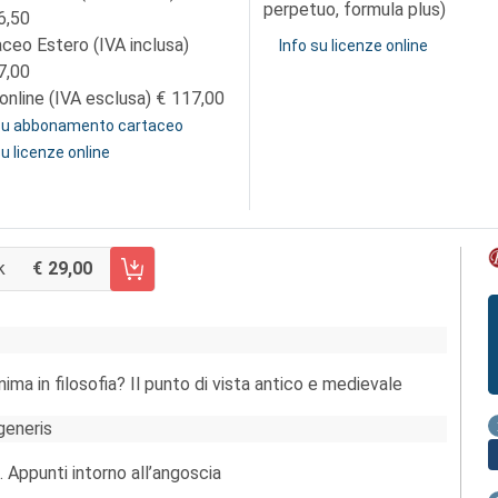
perpetuo, formula plus)
6,50
aceo Estero (IVA inclusa)
Info su licenze online
7,00
online (IVA esclusa)
117,00
 su abbonamento cartaceo
su licenze online
k
29,00
CARRELLO FASCICOLO 57/2016
nima in filosofia? Il punto di vista antico e medievale
generis
. Appunti intorno all’angoscia