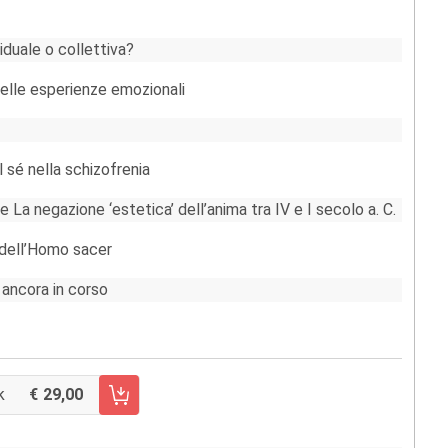
viduale o collettiva?
 delle esperienze emozionali
 sé nella schizofrenia
 La negazione ‘estetica’ dell’anima tra IV e I secolo a. C.
 dell’Homo sacer
 ancora in corso
k
29,00
CARRELLO FASCICOLO 56/2016