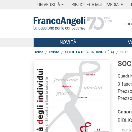
Menu
Main content
Footer
Menu
UNIVERSITÀ
BIBLIOTECA MULTIMEDIALE
chi
NOVITÀ
V
Main content
Home
riviste
SOCIETÀ DEGLI INDIVIDUI (LA)
2016
SOCI
Quadrim
3 fasc
Prezzo 
Prezzo 
Canon
BIBLI
carta