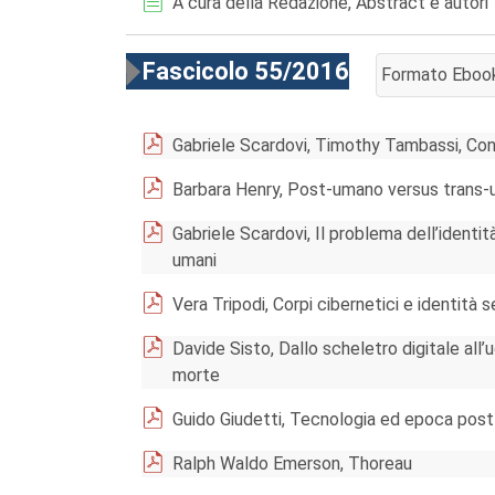
A cura della Redazione, Abstract e autori
Fascicolo 55/2016
Formato Eboo
AGGIUNGI AL 
Gabriele Scardovi, Timothy Tambassi, Cont
Barbara Henry, Post-umano versus trans-
Gabriele Scardovi, Il problema dell’identità
umani
Vera Tripodi, Corpi cibernetici e identità 
Davide Sisto, Dallo scheletro digitale all’
morte
Guido Giudetti, Tecnologia ed epoca pos
Ralph Waldo Emerson, Thoreau