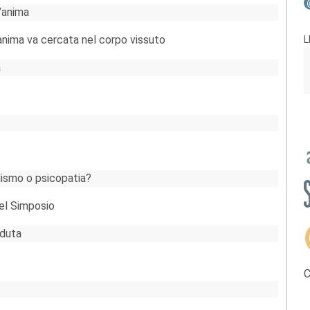
n’anima
’anima va cercata nel corpo vissuto
L
a
adismo o psicopatia?
nel Simposio
rduta
C