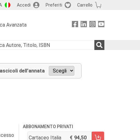
A
Accedi
Preferiti
Carrello
rca Avanzata
fascicoli dell’annata
ABBONAMENTO PRIVATI
accesso
Cartaceo Italia
94,50