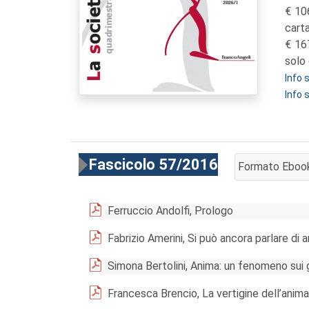
10
cart
16
solo 
Info
Info 
Fascicolo 57/2016
Formato Eboo
AGGIUNGI AL 
Ferruccio Andolfi, Prologo
Fabrizio Amerini, Si può ancora parlare di a
Simona Bertolini, Anima: un fenomeno sui 
Francesca Brencio, La vertigine dell’anima