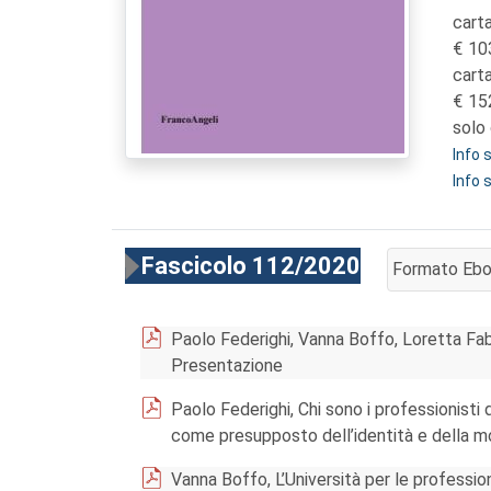
carta
10
cart
15
solo 
Info
Info 
Fascicolo 112/2020
Formato Eb
AGGIUNGI AL
Paolo Federighi, Vanna Boffo, Loretta Fab
Presentazione
Paolo Federighi, Chi sono i professionisti
come presupposto dell’identità e della mo
Vanna Boffo, L’Università per le professi