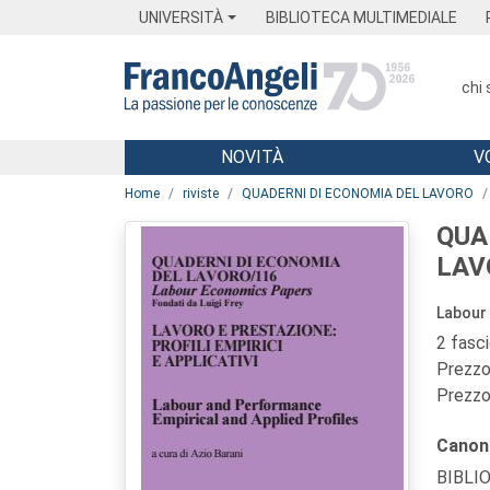
Menu
Main content
Footer
Menu
UNIVERSITÀ
BIBLIOTECA MULTIMEDIALE
chi
NOVITÀ
V
Main content
Home
riviste
QUADERNI DI ECONOMIA DEL LAVORO
QUA
LAV
Labour
2 fasc
Prezzo 
Prezzo 
Canon
BIBLI