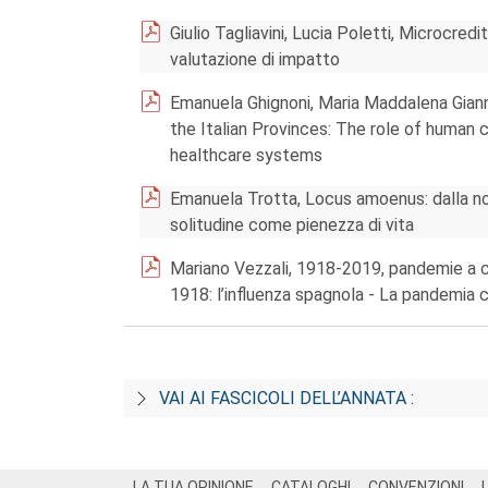
Giulio Tagliavini, Lucia Poletti, Microcred
valutazione di impatto
Emanuela Ghignoni, Maria Maddalena Giann
the Italian Provinces: The role of human ca
healthcare systems
Emanuela Trotta, Locus amoenus: dalla noi
solitudine come pienezza di vita
Mariano Vezzali, 1918-2019, pandemie a con
1918: l’influenza spagnola - La pandemia c
VAI AI FASCICOLI DELL’ANNATA :
Footer
LA TUA OPINIONE
CATALOGHI
CONVENZIONI