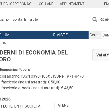
EN
PUBBLICARE CON NOI
COLLANE
APPUNTAMENTI
Ricer
 siamo
contatti
aiuto
OLUMI
RIVISTE
Cerca:
2020
DERNI DI ECONOMIA DEL
Vai ai 
ORO
 Economics Papers
icoli all'anno, ISSN 0390-105X , ISSNe 1971-8470
fascicolo (inclusi arretrati): € 50,00
fascicolo e-book (inclusi arretrati): € 43,50
i
2026
ATENEI
OTECHE, ENTI, SOCIETÀ