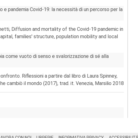
ito e pandemia Covid-19: la necessità di un percorso per la
etti, Diffusion and mortality of the Covid-19 pandemic in
pital, families' structure, population mobility and local
a come vuoto di senso e svalorizzazione di sé alla
fronto. Riflessioni a partire dal libro di Laura Spinney,
he cambiò il mondo (2017), trad. it. Venezia, Marsilio 2018
LAVORA CON NOI
LIBRERIE
INFORMATIVA PRIVACY
ACCESSIBILIT