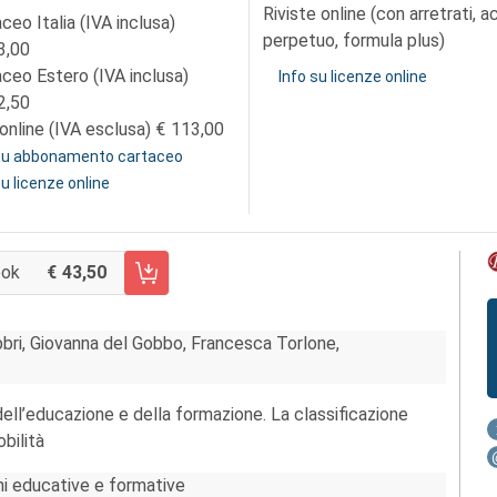
Riviste online (con arretrati, 
ceo Italia (IVA inclusa)
perpetuo, formula plus)
3,00
aceo Estero (IVA inclusa)
Info su licenze online
2,50
online (IVA esclusa)
113,00
 su abbonamento cartaceo
su licenze online
ook
43,50
 CARRELLO FASCICOLO 112/2020
bri, Giovanna del Gobbo, Francesca Torlone,
 dell’educazione e della formazione. La classificazione
bilità
oni educative e formative