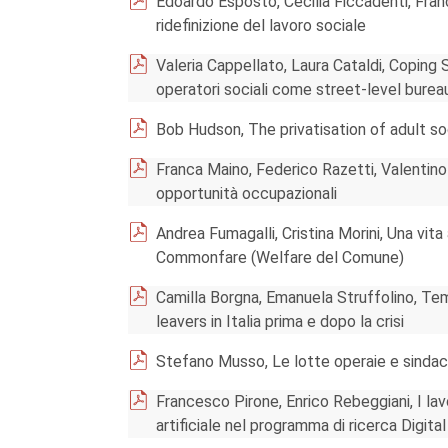
Edoardo Esposto, Cecilia Ficcadenti, Fran
ridefinizione del lavoro sociale
Valeria Cappellato, Laura Cataldi, Coping 
operatori sociali come street-level burea
Bob Hudson, The privatisation of adult so
Franca Maino, Federico Razetti, Valentino
opportunità occupazionali
Andrea Fumagalli, Cristina Morini, Una vita
Commonfare (Welfare del Comune)
Camilla Borgna, Emanuela Struffolino, Tempi
leavers in Italia prima e dopo la crisi
Stefano Musso, Le lotte operaie e sindacal
Francesco Pirone, Enrico Rebeggiani, I lavor
artificiale nel programma di ricerca Digit