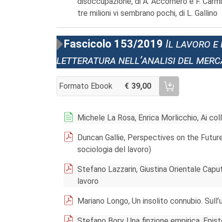
disoccupazione, di A. Accornero e F. Carmi
tre milioni vi sembrano pochi, di L. Gallino
Fascicolo 153/2019
Il lavoro e
letteratura nell’analisi del mer
Formato Ebook
39,00
AGGIUNGI AL CARRELLO FASCICOLO 153/201
Michele La Rosa, Enrica Morlicchio, Ai colla
Duncan Gallie, Perspectives on the Future 
sociologia del lavoro)
Stefano Lazzarin, Giustina Orientale Caput
lavoro
Mariano Longo, Un insolito connubio. Sull’u
Stefano Bory, Una finzione empirica. Epist