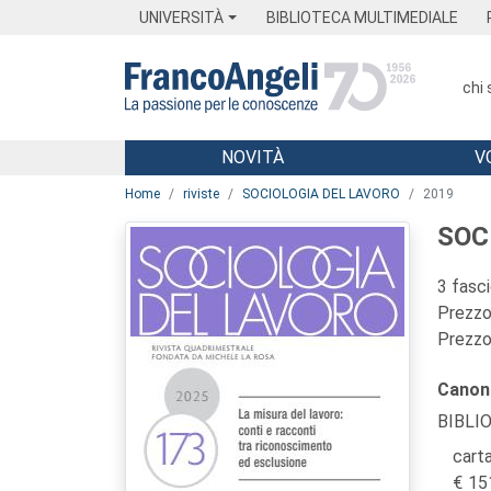
Menu
Main content
Footer
Menu
UNIVERSITÀ
BIBLIOTECA MULTIMEDIALE
chi
NOVITÀ
V
Main content
Home
riviste
SOCIOLOGIA DEL LAVORO
2019
SOC
3 fasc
Prezzo 
Prezzo 
Canon
BIBLI
carta
15