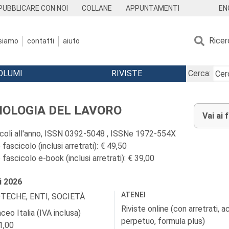
EN
PUBBLICARE CON NOI
COLLANE
APPUNTAMENTI
Ricer
 siamo
contatti
aiuto
OLUMI
RIVISTE
Cerca:
IOLOGIA DEL LAVORO
Vai ai 
icoli all'anno, ISSN 0392-5048 , ISSNe 1972-554X
fascicolo (inclusi arretrati): € 49,50
fascicolo e-book (inclusi arretrati): € 39,00
i
2026
ATENEI
OTECHE, ENTI, SOCIETÀ
Riviste online (con arretrati, 
ceo Italia (IVA inclusa)
perpetuo, formula plus)
1,00