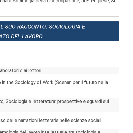
gnani, Sociologia della disoccupazione, di E. Pugliese, Se
 il suo racconto: sociologia e
cato del lavoro
9
boratori e ai lettori
in the Sociology of Work (Scenari per il futuro nella
o, Sociologia e letteratura: prospettive e sguardi sul
so delle narrazioni letterarie nelle scienze sociali
emologia del lavoro intellettuale tra sociologia e