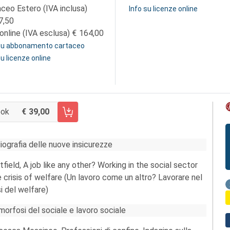
aceo Estero (IVA inclusa)
Info su licenze online
7,50
online (IVA esclusa)
164,00
 su abbonamento cartaceo
su licenze online
ook
39,00
 CARRELLO FASCICOLO 155/2019
diografia delle nuove insicurezze
itfield, A job like any other? Working in the social sector
crisis of welfare (Un lavoro come un altro? Lavorare nel
si del welfare)
amorfosi del sociale e lavoro sociale