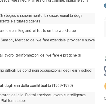
cesca Messineo, Professioni di confine. Indagine sulla
Strategies e razionamento. La discrezionalità degli
L
ucrats e situated agents
cial care in England: effects on the workforce
 Santoni, Mercato del welfare aziendale, provider e nuove
 al lavoro: trasformazioni del welfare e pratiche di
 difficili. Le condizioni occupazionali degli early school
i degli anni della conflittualità (1969-1980)
atori del clic. Digitalizzazione, lavoro e intelligenza
C
al Platform Labor