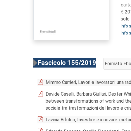
cart
20
solo 
Info
Info 
Fascicolo 155/2019
Formato Eb
AGGIUNGI AL
Mimmo Carrieri, Lavori e lavoratori: una ra
Davide Caselli, Barbara Giullari, Dexter Wh
between transformations of work and the 
sociale tra trasformazioni del lavoro e cri
Lavinia Bifulco, Investire e innovare: met