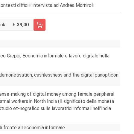
ontesti difficili: intervista ad Andrea Morniroli
ook
39,00
 CARRELLO FASCICOLO 154/2019
co Greppi, Economia informale e lavoro digitale nella
n demonetisation, cashlessness and the digital panopticon
Sense-making of digital money among female peripheral
rmal workers in North India (Il significato della moneta
studio et-nografico sulle lavoratrici informali nell’India
di fronte all’economia informale