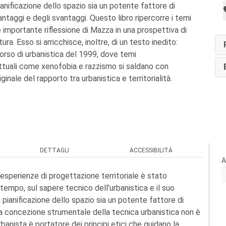
anificazione dello spazio sia un potente fattore di
antaggi e degli svantaggi. Questo libro ripercorre i temi
 importante riflessione di Mazza in una prospettiva di
ra. Esso si arricchisce, inoltre, di un testo inedito:
corso di urbanistica del 1999, dove temi
uali come xenofobia e razzismo si saldano con
ginale del rapporto tra urbanistica e territorialità.
DETTAGLI
ACCESSIBILITÀ
A
e esperienze di progettazione territoriale è stato
empo, sul sapere tecnico dell’urbanistica e il suo
a pianificazione dello spazio sia un potente fattore di
 La concezione strumentale della tecnica urbanistica non è
urbanista è portatore dei principi etici che guidano la