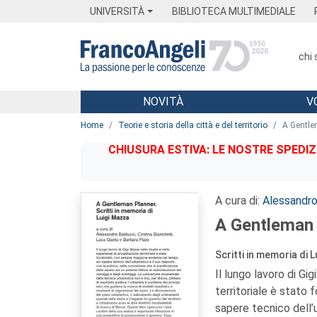
Menu
Main content
Footer
Menu
UNIVERSITÀ
BIBLIOTECA MULTIMEDIALE
chi
NOVITÀ
V
Main content
Home
Teorie e storia della città e del territorio
A Gentle
CHIUSURA ESTIVA: LE NOSTRE SPEDIZ
A cura di:
Alessandro
A Gentleman 
Scritti in memoria di 
Il lungo lavoro di Gi
territoriale è stato
sapere tecnico dell’u