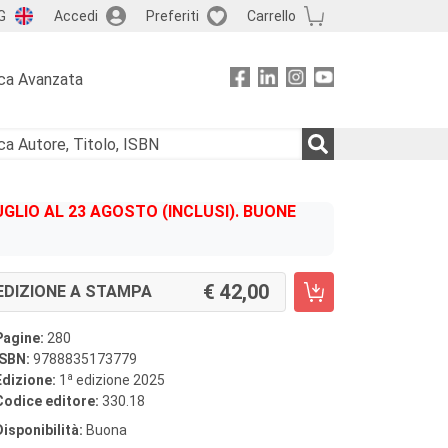
G
Accedi
Preferiti
Carrello
ca Avanzata
GLIO AL 23 AGOSTO (INCLUSI). BUONE
42,00
EDIZIONE A STAMPA
Pagine:
280
ISBN:
9788835173779
a
Edizione:
1
edizione 2025
Codice editore:
330.18
Disponibilità:
Buona