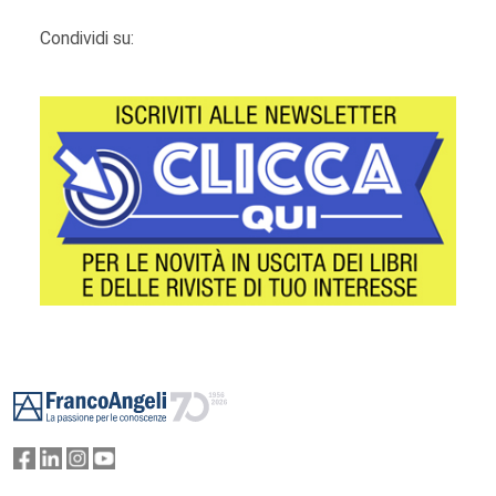
Condividi su:
Footer