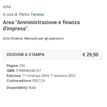
Autori:
Isfol
A cura di:
Pietro Taronna
Area "Amministrazione e finanza
d'impresa".
Isfol Orienta: Manuale per gli operatori
29,50
EDIZIONE A STAMPA
Pagine:
256
ISBN:
9788846446107
a
a
Edizione:
1
ristampa 2004, 1
edizione 2003
Codice editore:
830.124
Disponibilità:
Nulla