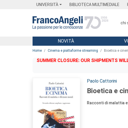
Menu
Main content
Footer
Menu
UNIVERSITÀ
BIBLIOTECA MULTIMEDIALE
chi
NOVITÀ
V
Main content
Home
Cinema e piattaforme streaming
Bioetica e cin
SUMMER CLOSURE: OUR SHIPMENTS WILL 
Autori:
Paolo Cattorini
Bioetica e c
Racconti di malattia e