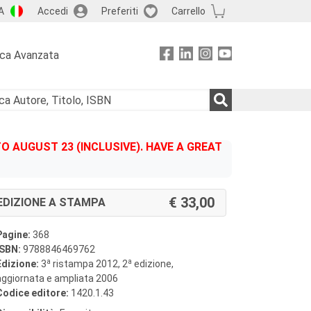
A
Accedi
Preferiti
Carrello
rca Avanzata
 AUGUST 23 (INCLUSIVE). HAVE A GREAT
33,00
EDIZIONE A STAMPA
Pagine:
368
ISBN:
9788846469762
a
a
Edizione:
3
ristampa 2012, 2
edizione,
aggiornata e ampliata 2006
Codice editore:
1420.1.43