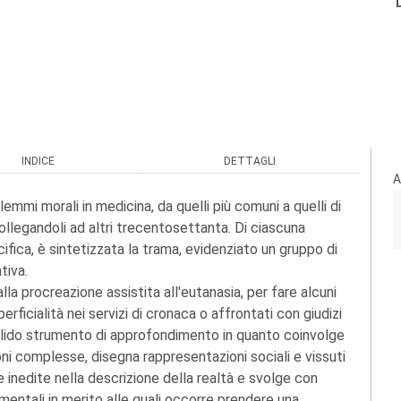
INDICE
DETTAGLI
A
lemmi morali in medicina, da quelli più comuni a quelli di
ollegandoli ad altri trecentosettanta. Di ciascuna
cifica, è sintetizzata la trama, evidenziato un gruppo di
tiva.
dalla procreazione assistita all'eutanasia, per fare alcuni
rficialità nei servizi di cronaca o affrontati con giudizi
alido strumento di approfondimento in quanto coinvolge
ni complesse, disegna rappresentazioni sociali e vissuti
e inedite nella descrizione della realtà e svolge con
entali in merito alle quali occorre prendere una