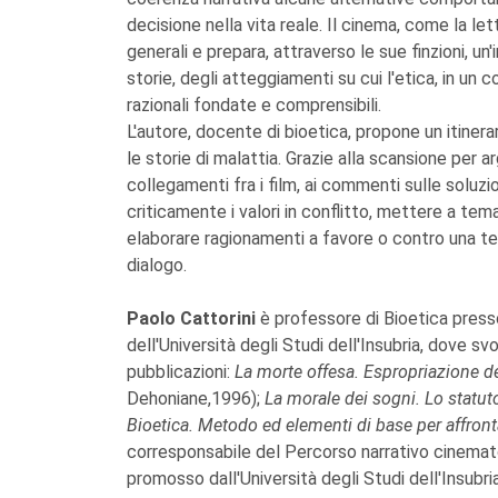
decisione nella vita reale. Il cinema, come la let
generali e prepara, attraverso le sue finzioni, un
storie, degli atteggiamenti su cui l'etica, in un 
razionali fondate e comprensibili.
L'autore, docente di bioetica, propone un itinera
le storie di malattia. Grazie alla scansione per a
collegamenti fra i film, ai commenti sulle soluzi
criticamente i valori in conflitto, mettere a tem
elaborare ragionamenti a favore o contro una tesi
dialogo.
Paolo Cattorini
è professore di Bioetica presso
dell'Università degli Studi dell'Insubria, dove sv
pubblicazioni:
La morte offesa. Espropriazione de
Dehoniane,1996);
La morale dei sogni. Lo statuto
Bioetica. Metodo ed elementi di base per affront
corresponsabile del Percorso narrativo cinemat
promosso dall'Università degli Studi dell'Insubr