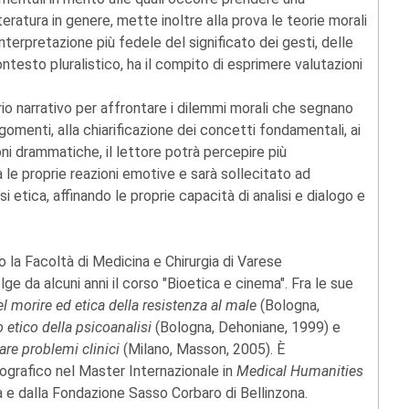
teratura in genere, mette inoltre alla prova le teorie morali
'interpretazione più fedele del significato dei gesti, delle
contesto pluralistico, ha il compito di esprimere valutazioni
rio narrativo per affrontare i dilemmi morali che segnano
rgomenti, alla chiarificazione dei concetti fondamentali, ai
oni drammatiche, il lettore potrà percepire più
a le proprie reazioni emotive e sarà sollecitato ad
 etica, affinando le proprie capacità di analisi e dialogo e
 la Facoltà di Medicina e Chirurgia di Varese
olge da alcuni anni il corso "Bioetica e cinema". Fra le sue
l morire ed etica della resistenza al male
(Bologna,
 etico della psicoanalisi
(Bologna, Dehoniane, 1999) e
are problemi clinici
(Milano, Masson, 2005). È
ografico nel Master Internazionale in
Medical Humanities
ia e dalla Fondazione Sasso Corbaro di Bellinzona.