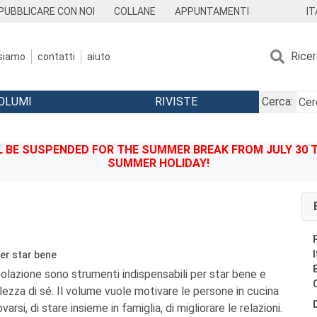
IT
PUBBLICARE CON NOI
COLLANE
APPUNTAMENTI
Rice
 siamo
contatti
aiuto
OLUMI
RIVISTE
Cerca:
BE SUSPENDED FOR THE SUMMER BREAK FROM JULY 30 TO
SUMMER HOLIDAY!
er star bene
polazione sono strumenti indispensabili per star bene e
ezza di sé. Il volume vuole motivare le persone in cucina
rovarsi, di stare insieme in famiglia, di migliorare le relazioni.