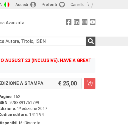
A
Accedi
Preferiti
Carrello
rca Avanzata
 AUGUST 23 (INCLUSIVE). HAVE A GREAT
25,00
EDIZIONE A STAMPA
Pagine:
162
ISBN:
9788891751799
a
Edizione:
1
edizione 2017
Codice editore:
1411.94
Disponibilità:
Discreta