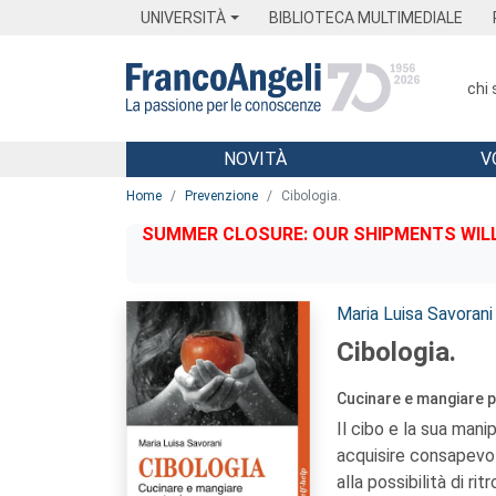
Menu
Main content
Footer
Menu
UNIVERSITÀ
BIBLIOTECA MULTIMEDIALE
chi
NOVITÀ
V
Main content
Home
Prevenzione
Cibologia.
SUMMER CLOSURE: OUR SHIPMENTS WILL 
Autori:
Maria Luisa Savorani
Cibologia.
Cucinare e mangiare p
Il cibo e la sua mani
acquisire consapevol
alla possibilità di rit