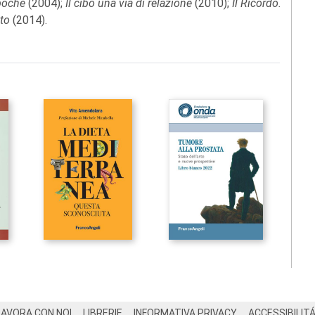
Epoche
(2004);
Il cibo una via di relazione
(2010);
Il Ricordo.
tto
(2014).
LAVORA CON NOI
LIBRERIE
INFORMATIVA PRIVACY
ACCESSIBILIT