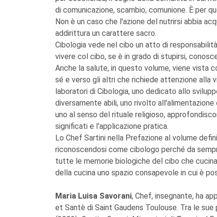
di comunicazione, scambio, comunione. È per que
Non è un caso che l'azione del nutrirsi abbia acq
addirittura un carattere sacro.
Cibologia vede nel cibo un atto di responsabilità
vivere col cibo, se è in grado di stupirsi, conoscer
Anche la salute, in questo volume, viene vista
sé e verso gli altri che richiede attenzione alla
laboratori di Cibologia, uno dedicato allo svilup
diversamente abili, uno rivolto all'alimentazione 
uno al senso del rituale religioso, approfondisco
significati e l'applicazione pratica.
Lo Chef Sartini nella Prefazione al volume defin
riconoscendosi come cibologo perché da sempre 
tutte le memorie biologiche del cibo che cucina e
della cucina uno spazio consapevole in cui è possi
Maria Luisa Savorani
, Chef, insegnante, ha ap
et Santè di Saint Gaudens Toulouse. Tra le sue 