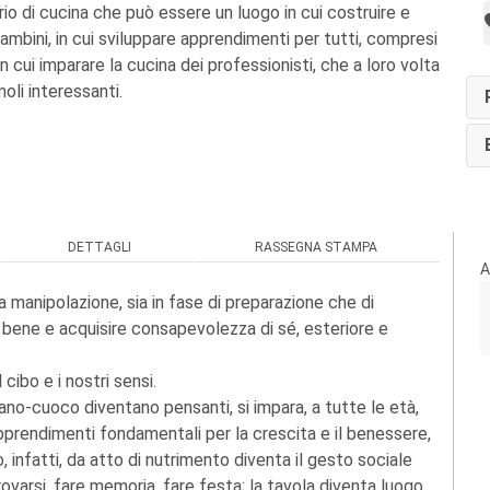
io di cucina che può essere un luogo in cui costruire e
ambini, in cui sviluppare apprendimenti per tutti, compresi
in cui imparare la cucina dei professionisti, che a loro volta
oli interessanti.
DETTAGLI
RASSEGNA STAMPA
A
a manipolazione, sia in fase di preparazione che di
 bene e acquisire consapevolezza di sé, esteriore e
 cibo e i nostri sensi.
igiano-cuoco diventano pensanti, si impara, a tutte le età,
apprendimenti fondamentali per la crescita e il benessere,
 infatti, da atto di nutrimento diventa il gesto sociale
rovarsi, fare memoria, fare festa; la tavola diventa luogo