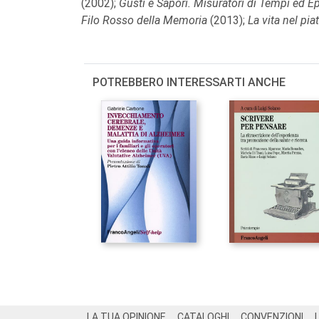
(2002);
Gusti e Sapori. Misuratori di Tempi ed 
Filo Rosso della Memoria
(2013);
La vita nel pia
POTREBBERO INTERESSARTI ANCHE
Footer
LA TUA OPINIONE
CATALOGHI
CONVENZIONI