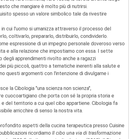
sto che mangiare è molto più di nutrirsi.
uisito spesso un valore simbolico tale da rivestire
 in cui l'uomo si umanizza attraverso il processo del
lo, coltivarlo, prepararlo, distribuirlo, condividerlo.
 come espressione di un impegno personale doveroso verso
 vita e alla relazione che impostiamo con essa. I sette
po degli apprendimenti rivolto anche a ragazzi
dei più piccoli, quattro a tematiche inerenti alla salute e
no questi argomenti con l'intenzione di divulgarne i
isce la Cibologia "una scienza non scienza",
cuocoartigiano che porta con sé la propria storia e
 del territorio a cui quel cibo appartiene. Cibologia fa
bile arricchire di senso la nostra vita.
profondito aspetti della cucina terapeutica presso Cuisine
pubblicazioni ricordiamo
Il cibo una via di trasformazione