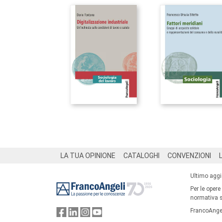
Footer
LA TUA OPINIONE
CATALOGHI
CONVENZIONI
Ultimo agg
Per le opere
normativa su
FrancoAngel