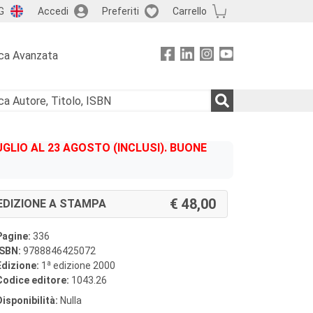
G
Accedi
Preferiti
Carrello
ca Avanzata
GLIO AL 23 AGOSTO (INCLUSI). BUONE
48,00
EDIZIONE A STAMPA
Pagine:
336
ISBN:
9788846425072
a
Edizione:
1
edizione 2000
Codice editore:
1043.26
Disponibilità:
Nulla