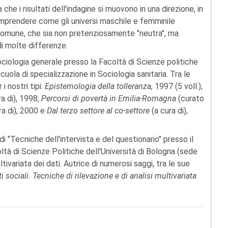
he i risultati dell'indagine si muovono in una direzione, in
omprendere come gli universi maschile e femminile
 comune, che sia non pretenziosamente "neutra", ma
i molte differenze.
ociologia generale presso la Facoltà di Scienze politiche
cuola di specializzazione in Sociologia sanitaria. Tra le
i nostri tipi:
Epistemologia della tolleranza,
1997 (5 voll.);
ra di), 1998;
Percorsi di povertà in Emilia-Romagna
(curato
ra di), 2000 e
Dal terzo settore al co-settore
(a cura di),
di "Tecniche dell'intervista e del questionario" presso il
ltà di Scienze Politiche dell'Università di Bologna (sede
ltivariata dei dati. Autrice di numerosi saggi, tra le sue
 sociali. Tecniche di rilevazione e di analisi multivariata