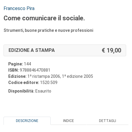
Autori:
Francesco Pira
Come comunicare il sociale.
Strumenti, buone pratiche e nuove professioni
19,00
EDIZIONE A STAMPA
Pagine:
144
ISBN:
9788846470881
a
a
Edizione:
1
ristampa 2006, 1
edizione 2005
Codice editore:
1520.509
Disponibilità:
Esaurito
DESCRIZIONE
INDICE
DETTAGLI