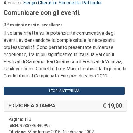
A cura di:
Sergio Cherubini
,
Simonetta Pattuglia
Comunicare con gli eventi.
Riflessioni e casi di eccellenza
Il volume riflette sulle potenzialità comunicative degli
eventi, evidenziandone la complessità e la necessaria
professionalità. Sono pertanto presentate numerose
esperienze, fra le più significative in Italia: la Rai con il
Festival di Sanremo, Rai Cinema con il Festival di Venezia,
l’Unilever con il Cornetto Free Music Festival, la Figc con la
Candidatura al Campionato Europeo di calcio 2012…
LEGGI ANTEPRIMA
19,00
EDIZIONE A STAMPA
Pagine:
130
ISBN:
9788846490995
a
a
Edizione:
5
ristampa 2015, 1
edizione 2007