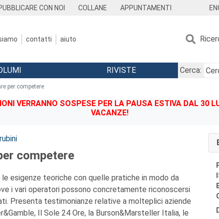
EN
PUBBLICARE CON NOI
COLLANE
APPUNTAMENTI
Ricer
 siamo
contatti
aiuto
OLUMI
RIVISTE
Cerca:
e per competere
IONI VERRANNO SOSPESE PER LA PAUSA ESTIVA DAL 30 LU
VACANZE!
ubini
per competere
 le esigenze teoriche con quelle pratiche in modo da
dove i vari operatori possono concretamente riconoscersi
ati. Presenta testimonianze relative a molteplici aziende
ter&Gamble, Il Sole 24 Ore, la Burson&Marsteller Italia, le