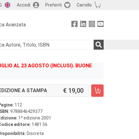
G
Accedi
Preferiti
Carrello
ca Avanzata
GLIO AL 23 AGOSTO (INCLUSI). BUONE
19,00
EDIZIONE A STAMPA
Pagine:
112
ISBN:
9788846429377
a
Edizione:
1
edizione 2001
Codice editore:
1481.56
Disponibilità:
Discreta