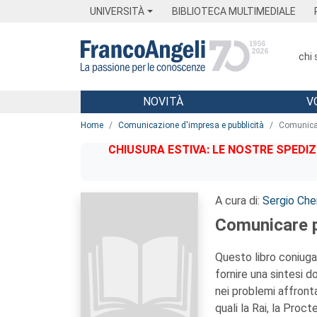
Menu
Main content
Footer
Menu
UNIVERSITÀ
BIBLIOTECA MULTIMEDIALE
chi
NOVITÀ
V
Main content
Home
Comunicazione d'impresa e pubblicità
Comunicar
CHIUSURA ESTIVA: LE NOSTRE SPEDIZ
A cura di:
Sergio Cher
Comunicare 
Questo libro coniuga
fornire una sintesi 
nei problemi affront
quali la Rai, la Proc