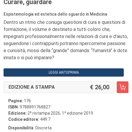
Curare, guardare
Espistemologia ed estetica dello sguardo in Medicina
Dentro un ritmo che coniuga questioni di cura e questioni di
formazione, il volume è destinato a tutti coloro che,
impegnati professionalmente nelle relazioni di cura e d’aiuto,
seguendone i contrappunti potranno ripercorrerne passione
e curiosità, mossi della “grande” domanda: “l’umanità” è dote
innata o si può imparare?
LEGGI ANTEPRIMA
26,00
EDIZIONE A STAMPA
Pagine:
176
ISBN:
9788891768827
a
a
Edizione:
2
ristampa 2026, 1
edizione 2019
Codice editore:
449.7
Disponibilità:
Discreta