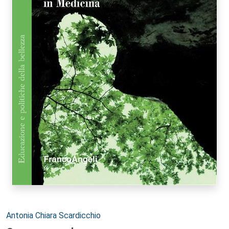
Autori:
Antonia Chiara Scardicchio