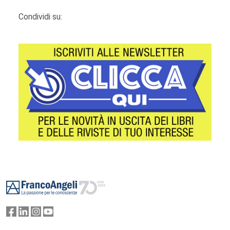
Condividi su:
Footer