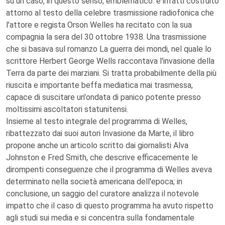
su un caso, in questo senso, emblematico: è infatti costruito
attorno al testo della celebre trasmissione radiofonica che
l'attore e regista Orson Welles ha recitato con la sua
compagnia la sera del 30 ottobre 1938. Una trasmissione
che si basava sul romanzo La guerra dei mondi, nel quale lo
scrittore Herbert George Wells raccontava l'invasione della
Terra da parte dei marziani. Si tratta probabilmente della più
riuscita e importante beffa mediatica mai trasmessa,
capace di suscitare un'ondata di panico potente presso
moltissimi ascoltatori statunitensi.
Insieme al testo integrale del programma di Welles,
ribattezzato dai suoi autori Invasione da Marte, il libro
propone anche un articolo scritto dai giornalisti Alva
Johnston e Fred Smith, che descrive efficacemente le
dirompenti conseguenze che il programma di Welles aveva
determinato nella società americana dell'epoca; in
conclusione, un saggio del curatore analizza il notevole
impatto che il caso di questo programma ha avuto rispetto
agli studi sui media e si concentra sulla fondamentale