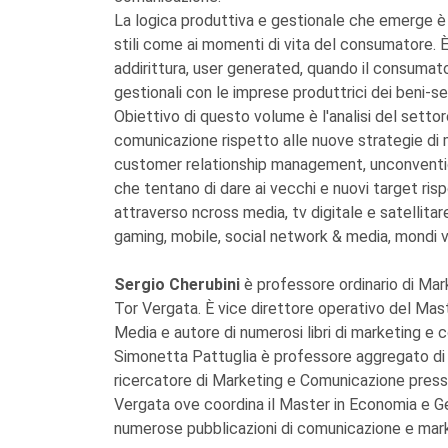
La logica produttiva e gestionale che emerge è ind
stili come ai momenti di vita del consumatore. 
addirittura, user generated, quando il consumato
gestionali con le imprese produttrici dei beni-s
Obiettivo di questo volume è l'analisi del settor
comunicazione rispetto alle nuove strategie di 
customer relationship management, unconventio
che tentano di dare ai vecchi e nuovi target ris
attraverso ncross media, tv digitale e satellitare
gaming, mobile, social network & media, mondi vir
Sergio Cherubini
è professore ordinario di Mar
Tor Vergata. È vice direttore operativo del Ma
Media e autore di numerosi libri di marketing e 
Simonetta Pattuglia è professore aggregato di 
ricercatore di Marketing e Comunicazione presso
Vergata ove coordina il Master in Economia e Ge
numerose pubblicazioni di comunicazione e mark