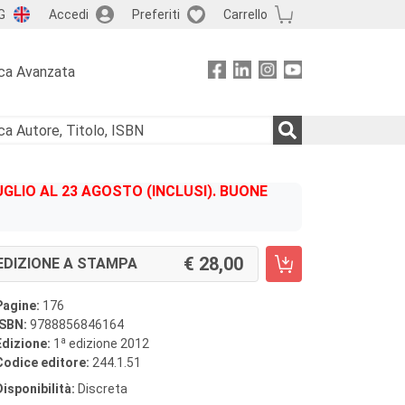
G
Accedi
Preferiti
Carrello
ca Avanzata
GLIO AL 23 AGOSTO (INCLUSI). BUONE
28,00
EDIZIONE A STAMPA
Pagine:
176
ISBN:
9788856846164
a
Edizione:
1
edizione 2012
Codice editore:
244.1.51
Disponibilità:
Discreta