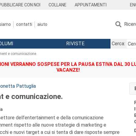
EN
PUBBLICARE CON NOI
COLLANE
APPUNTAMENTI
Ricer
 siamo
contatti
aiuto
OLUMI
RIVISTE
Cerca:
ment e comunicazione.
IONI VERRANNO SOSPESE PER LA PAUSA ESTIVA DAL 30 LU
VACANZE!
onetta Pattuglia
t e comunicazione.
ia
l settore dell’entertainment e della comunicazione
inment rispetto alle nuove strategie di marketing e
cchi e nuovi target a cui si tenta di dare risposte sempre