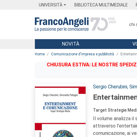
Menu
Main content
Footer
Menu
UNIVERSITÀ
BIBLIOTECA MULTIMEDIALE
chi
NOVITÀ
V
Main content
Home
Comunicazione d'impresa e pubblicità
Entertain
CHIUSURA ESTIVA: LE NOSTRE SPEDIZ
Autori:
Sergio Cherubini
,
Sim
Entertainmen
Target Strategie Med
Il volume analizza i
attraverso l’enterta
comunicazione, ai ve