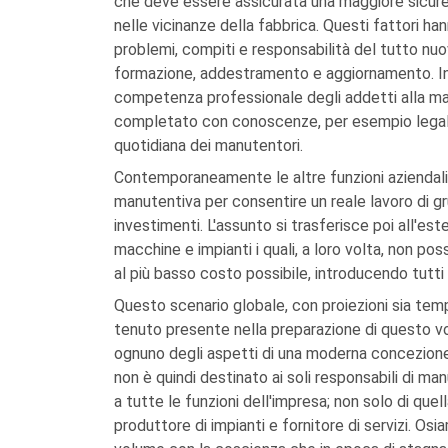
che deve essere assicurata una maggiore sicurezz
nelle vicinanze della fabbrica. Questi fattori ha
problemi, compiti e responsabilità del tutto nu
formazione, addestramento e aggiornamento. Infat
competenza professionale degli addetti alla 
completato con conoscenze, per esempio legali 
quotidiana dei manutentori.
Contemporaneamente le altre funzioni aziendali
manutentiva per consentire un reale lavoro di gr
investimenti. L'assunto si trasferisce poi all'este
macchine e impianti i quali, a loro volta, non p
al più basso costo possibile, introducendo tutti
Questo scenario globale, con proiezioni sia tempo
tenuto presente nella preparazione di questo vol
ognuno degli aspetti di una moderna concezione d
non è quindi destinato ai soli responsabili di man
a tutte le funzioni dell'impresa; non solo di quel
produttore di impianti e fornitore di servizi. Os