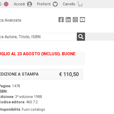
G
Accedi
Preferiti
Carrello
ca Avanzata
GLIO AL 23 AGOSTO (INCLUSI). BUONE
110,50
EDIZIONE A STAMPA
Pagine:
1478
ISBN:
a
Edizione:
3
edizione 1988
Codice editore:
460.7.2
Disponibilità:
Fuori catalogo