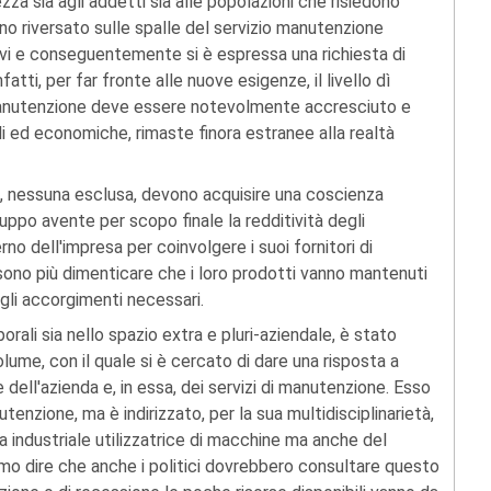
a sia agli addetti sia alle popolazioni che risiedono
nno riversato sulle spalle del servizio manutenzione
ovi e conseguentemente si è espressa una richiesta di
ti, per far fronte alle nuove esigenze, il livello dì
manutenzione deve essere notevolmente accresciuto e
ed economiche, rimaste finora estranee alla realtà
, nessuna esclusa, devono acquisire una coscienza
uppo avente per scopo finale la redditività degli
rno dell'impresa per coinvolgere i suoi fornitori di
ossono più dimenticare che i loro prodotti vanno mantenuti
 gli accorgimenti necessari.
rali sia nello spazio extra e pluri-aziendale, è stato
ume, con il quale si è cercato di dare una risposta a
ell'azienda e, in essa, dei servizi di manutenzione. Esso
utenzione, ma è indirizzato, per la sua multidisciplinarietà,
la industriale utilizzatrice di macchine ma anche del
iamo dire che anche i politici dovrebbero consultare questo