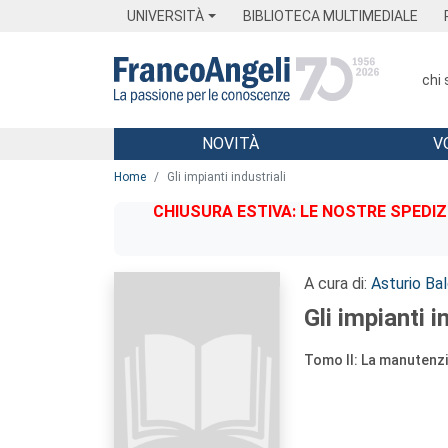
Menu
Main content
Footer
Menu
UNIVERSITÀ
BIBLIOTECA MULTIMEDIALE
chi
NOVITÀ
V
Main content
Home
Gli impianti industriali
CHIUSURA ESTIVA: LE NOSTRE SPEDIZ
A cura di:
Asturio Bal
Gli impianti i
Tomo II: La manutenzi