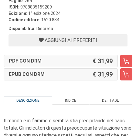
Pagine:
264
ISBN:
9788835159209
a
Edizione:
1
edizione 2024
Codice editore:
1520.834
Disponibilità:
Discreta
AGGIUNGI AI PREFERITI
31,99
PDF CON DRM
31,99
EPUB CON DRM
DESCRIZIONE
INDICE
DETTAGLI
Il mondo è in fiamme e sembra stia precipitando nel caos
totale. Gli indicatori di questa preoccupante situazione sono
diversi e ognuno riferisce aspetti peculiari, aspetti che, per