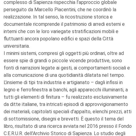
complesso di Sapienza rispecchia l’approccio globale
perseguito da Marcello Piacentini, che ne coordinò la
realizzazione. In tal senso, la ricostruzione storica e
documentale ricomprende il patrimonio di arredi esterni e
interni che con le loro variegate stratificazioni mobili e
fluttuanti ancora popolano edifici e spazi della Città
universitaria.
I minimi sistemi, compresi gli oggetti più ordinari, oltre ad
essere spie di grandi o piccole vicende produttive, sono
fonti di narrazioni legate ai gesti, ai comportamenti sociali e
alla comunicazione di una quotidianità dilatata nel tempo.
L’insieme di tipi tra industria e artigianato – dagli infissi in
legno e ferrofinestra ai banchi, agli apparecchi illuminanti, a
tutti gli elementi di finitura – fu realizzato esclusivamente
da ditte italiane, tra intricati episodi di approvvigionamento
dei materiali, capitolati speciali d’appalto, elenchi prezzi, atti
di sottomissione, disegni e brevetti. È questo il tema del
libro, risultato di una ricerca avviata nel 2016 presso il Fondo
C.E.R.U.R. dell’Archivio Storico di Sapienza. Lo studio degli