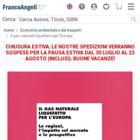
Menu
Cerca:
Main content
Home
Economia ambientale e dei trasporti
Il gas naturale liquefatto per l'Europa.
CHIUSURA ESTIVA: LE NOSTRE SPEDIZIONI VERRANNO
SOSPESE PER LA PAUSA ESTIVA DAL 30 LUGLIO AL 23
AGOSTO (INCLUSI). BUONE VACANZE!