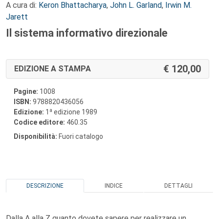
A cura di:
Keron Bhattacharya
,
John L. Garland
,
Irwin M.
Jarett
Il sistema informativo direzionale
120,00
EDIZIONE A STAMPA
Pagine:
1008
ISBN:
9788820436056
a
Edizione:
1
edizione 1989
Codice editore:
460.35
Disponibilità:
Fuori catalogo
DESCRIZIONE
INDICE
DETTAGLI
Dalla A alla Z quanto dovete sapere per realizzare un