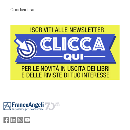
Condividi su:
Footer