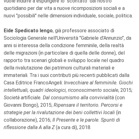
vuole indurre a espungere lo "scontato" dal nostro
quotidiano per dar vita a nuove ricomposizioni sociali e a
nuovi "possibili" nelle dimensioni individuale, sociale, politica.
Eide Spedicato Iengo
, già professore associato di
Sociologia Generale nell'Università "Gabriele d'Annunzio", da
anni si interessa della condizione femminile, della realtà
delle migrazioni (in particolare di quella delle donne), del
rapporto tra scenari globali e sviluppo locale nel quadro
della rivalutazione dei patrimoni culturali materiali e
immateriali. Tra i suoi contributi più recenti pubblicati dalla
Casa Editrice FrancoAngeli:
Invecchiare al femminile. Giochi
intellettuali, quadri ideologici, riconoscimento sociale
, 2015
;
Società artificiale. Dal consumismo alla convivialità
(con
Giovanni Bongo), 2015;
Ripensare il territorio. Percorsi e
strategie per la rivalutazione dei beni collettivi locali
(in
collaborazione), 2016;
Il Presente e le parole. Spunti di
riflessione dalla A alla Z
(a cura di), 2018.