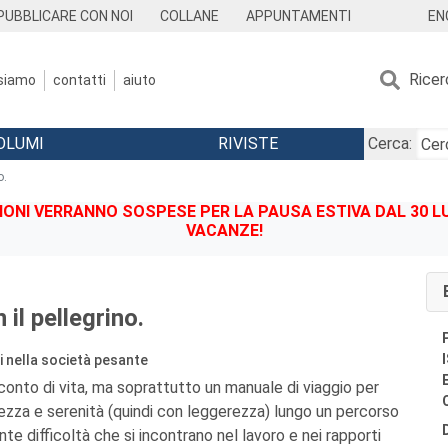
EN
PUBBLICARE CON NOI
COLLANE
APPUNTAMENTI
Ricer
 siamo
contatti
aiuto
OLUMI
RIVISTE
Cerca:
o.
IONI VERRANNO SOSPESE PER LA PAUSA ESTIVA DAL 30 LU
VACANZE!
 il pellegrino.
 nella società pesante
cconto di vita, ma soprattutto un manuale di viaggio per
zza e serenità (quindi con leggerezza) lungo un percorso
ante difficoltà che si incontrano nel lavoro e nei rapporti