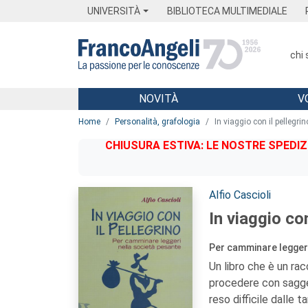
Menu
Main content
Footer
Menu
UNIVERSITÀ
BIBLIOTECA MULTIMEDIALE
chi
NOVITÀ
V
Main content
Home
Personalità, grafologia
In viaggio con il pellegrin
CHIUSURA ESTIVA: LE NOSTRE SPEDIZ
Autori:
Alfio Cascioli
In viaggio con
Per camminare leggeri
Un libro che è un ra
procedere con sagge
reso difficile dalle t