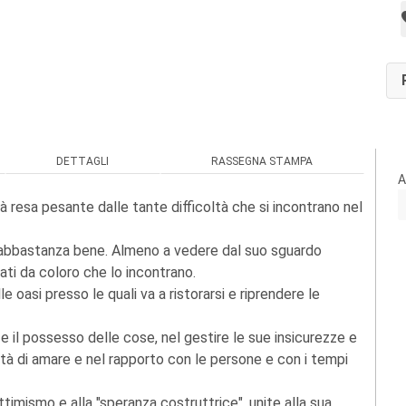
DETTAGLI
RASSEGNA STAMPA
A
 resa pesante dalle tante difficoltà che si incontrano nel
circi abbastanza bene. Almeno a vedere dal suo sguardo
ti da coloro che lo incontrano.
le oasi presso le quali va a ristorarsi e riprendere le
 e il possesso delle cose, nel gestire le sue insicurezze e
ità di amare e nel rapporto con le persone e con i tempi
ttimismo e alla "speranza costruttrice", unite alla sua