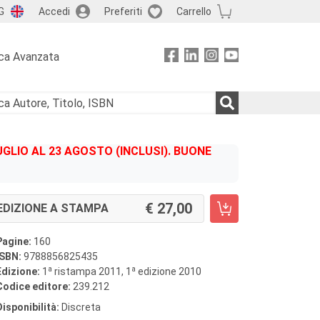
G
Accedi
Preferiti
Carrello
ca Avanzata
GLIO AL 23 AGOSTO (INCLUSI). BUONE
27,00
EDIZIONE A STAMPA
Pagine:
160
ISBN:
9788856825435
a
a
Edizione:
1
ristampa 2011, 1
edizione 2010
Codice editore:
239.212
Disponibilità:
Discreta