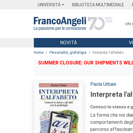
Menu
Main content
Footer
Menu
UNIVERSITÀ
BIBLIOTECA MULTIMEDIALE
chi
NOVITÀ
V
Main content
Home
Personalità, grafologia
Interpreta l'alfabeto
SUMMER CLOSURE: OUR SHIPMENTS WILL 
Autori:
Paola Urbani
Interpreta l'a
Conosci te stesso e gl
La forma che noi dia
comportamenti degli alt
percorso affascinant