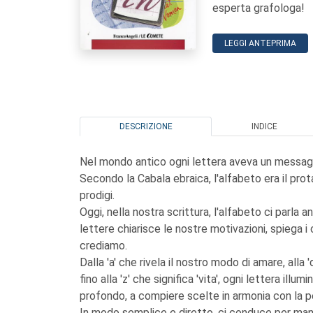
esperta grafologa!
LEGGI ANTEPRIMA
DESCRIZIONE
INDICE
Nel mondo antico ogni lettera aveva un messag
Secondo la Cabala ebraica, l'alfabeto era il pr
prodigi.
Oggi, nella nostra scrittura, l'alfabeto ci parla 
lettere chiarisce le nostre motivazioni, spiega i co
crediamo.
Dalla 'a' che rivela il nostro modo di amare, alla '
fino alla 'z' che significa 'vita', ogni lettera illu
profondo, a compiere scelte in armonia con la pe
In modo semplice e diretto, ci conduce per man