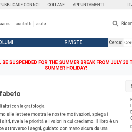
IT
PUBBLICARE CON NOI
COLLANE
APPUNTAMENTI
Rice
 siamo
contatti
aiuto
OLUMI
RIVISTE
Cerca:
BE SUSPENDED FOR THE SUMMER BREAK FROM JULY 30 TO
SUMMER HOLIDAY!
lfabeto
i altri con la grafologia
mo alle lettere mostra le nostre motivazioni, spiega i
ri, rivela le priorità e i valori in cui crediamo. Il libro è un
e attraverso i segni, guidato con mano sicura da una