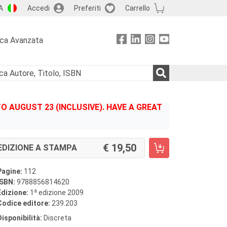
A
Accedi
Preferiti
Carrello
rca Avanzata
 AUGUST 23 (INCLUSIVE). HAVE A GREAT
19,50
EDIZIONE A STAMPA
Pagine:
112
ISBN:
9788856814620
a
Edizione:
1
edizione 2009
Codice editore:
239.203
Disponibilità:
Discreta